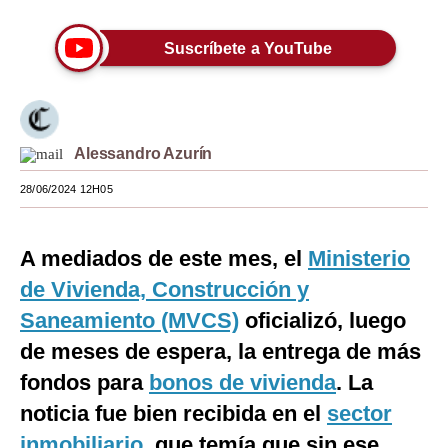
Moda
Suscríbete a YouTube
Estilos
Mundo
EEUU
Alessandro Azurín
México
28/06/2024 12H05
España
A mediados de este mes, el
Ministerio
Internacional
de Vivienda, Construcción y
Tecnología
Saneamiento (MVCS)
oficializó, luego
de meses de espera, la entrega de más
Club del Suscriptor
fondos para
bonos de vivienda
. La
Mix
noticia fue bien recibida en el
sector
G de Gestión
inmobiliario
, que temía que sin ese