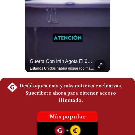
Politica
De
Cookies
Preguntas
Frecuentes
¿Por Qué El MUNDIAL Gana Menos Que La NFL? | #EnClaveEconómica
Guerra Con Irán Agota El 61% De Los Interceptores Patriot De EE.UU. | #radar24
Luis Carrillo Pinto, presidente de APEMD,compara el negocio de la Copa del Mundo con las principales ligas estadounidenses: la FIFA recauda alrededor de US$15,000 millones en cuatro años, mientras que la NFL genera cerca de US$20,000 millones en solo un año. El Presidente de la Asociación Peruana de Marketing Deportivo explica los planes de Infantino para vender el 20% de una nueva empresa encargada de los activos comerciales del Mundial. #FIFA #NFL #MarketingDeportivo #LuisCarrilloPinto #APEMD #Mundial #Futbol #Deportes #Negocios #Shorts 👉 Suscríbete y activa la campana para no perderte nuestro análisis diario. 🌎 Síguenos en nuestras redes sociales: 📌 Web oficial: https://gestion.pe/mundo/ 📌 LinkedIn: http://bit.ly/3HYIET0 📌 X (Twitter): http://bit.ly/4noZtX9 📌 TikTok: http://bit.ly/4evB6TO
Estados Unidos habría disparado más de 1,000 misiles Tomahawk durante la guerra contra Irán y que sus reservas podrían no recuperar los niveles anteriores hasta 2030 o 2031. Washington y sus aliados habrían utilizado hasta el 61% de sus interceptores Patriot. #EstadosUnidos #Tomahawk #Iran #Misiles #Patriot #Geopolitica #NoticiasInternacionales #Guerra #Shorts 👉 Suscríbete y activa la campana para no perderte nuestro análisis diario. 🌎 Síguenos en nuestras redes sociales: 📌 Web oficial: https://gestion.pe/mundo/ 📌 LinkedIn: http://bit.ly/3HYIET0 📌 X (Twitter): http://bit.ly/4noZtX9 📌 TikTok: http://bit.ly/4evB6TO