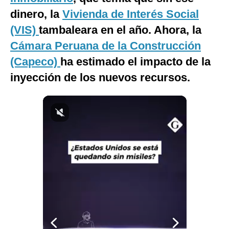
Notas Contratadas
dinero, la
Vivienda de Interés Social
(VIS)
tambaleara en el año. Ahora, la
Podcast
Cámara Peruana de la Construcción
Gestión TV
(Capeco)
ha estimado el impacto de la
Videos
inyección de los nuevos recursos.
Fotogalerías
gestion.pe
¿quiénes
Somos?
Términos
Y
Condiciones
Política
De
Privacidad