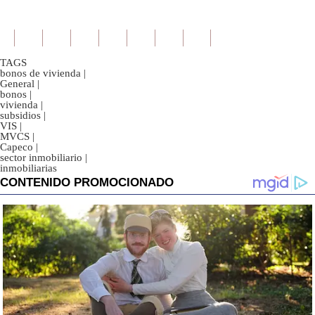
TAGS
bonos de vivienda
|
General
|
bonos
|
vivienda
|
subsidios
|
VIS
|
MVCS
|
Capeco
|
sector inmobiliario
|
inmobiliarias