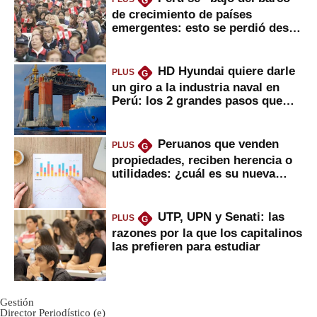
G
de crecimiento de países
emergentes: esto se perdió desde
2022
HD Hyundai quiere darle
PLUS
G
un giro a la industria naval en
Perú: los 2 grandes pasos que
daría
Peruanos que venden
PLUS
G
propiedades, reciben herencia o
utilidades: ¿cuál es su nueva
inversión clave?
UTP, UPN y Senati: las
PLUS
G
razones por la que los capitalinos
las prefieren para estudiar
Gestión
Director Periodístico (e)