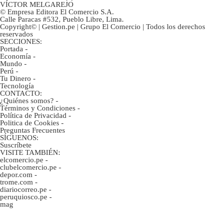
VÍCTOR MELGAREJO
© Empresa Editora El Comercio S.A.
Calle Paracas #532, Pueblo Libre, Lima.
Copyright© | Gestion.pe | Grupo El Comercio | Todos los derechos
reservados
SECCIONES:
Portada
-
Economía
-
Mundo
-
Perú
-
Tu Dinero
-
Tecnología
CONTACTO:
¿Quiénes somos?
-
Términos y Condiciones
-
Política de Privacidad
-
Politica de Cookies
-
Preguntas Frecuentes
SÍGUENOS:
Suscríbete
VISITE TAMBIÉN:
elcomercio.pe
-
clubelcomercio.pe
-
depor.com
-
trome.com
-
diariocorreo.pe
-
peruquiosco.pe
-
mag