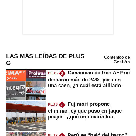
LAS MÁS LEÍDAS DE PLUS
Contenido de
G
Gestión
Ganancias de tres AFP se
PLUS
G
disparan más de 24%, pero en
una caen, ¿a cuál está afiliado
usted?
Fujimori propone
PLUS
G
eliminar ley que puso en jaque
peajes: ¿qué implicaría los
usuarios?
Perú se “bajó del barco”
PLUS