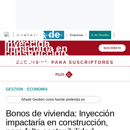
Últimas Noticias
Empresas G
Empresas
G de Gestión
Finanzas
Lo último
Peru Quiosco
SUSCRÍBETE
Portada
EXCLUSIVO PARA SUSCRIPTORES
Empresas
PLUS
G
Management & Empleo
GESTION
>
ECONOMIA
Economía
Añadir
Gestión
como fuente preferida en
Mercados
Bonos de vivienda: Inyección
Perú
impactaría en construcción,
Política