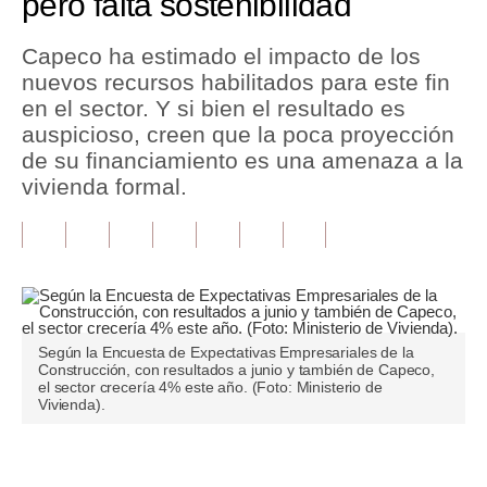
pero falta sostenibilidad
Tu Dinero
Capeco ha estimado el impacto de los
nuevos recursos habilitados para este fin
Finanzas Personales
en el sector. Y si bien el resultado es
Inmobiliarias
auspicioso, creen que la poca proyección
de su financiamiento es una amenaza a la
Plus G
vivienda formal.
Opinión
Editorial
Pregunta de hoy
Blogs
Según la Encuesta de Expectativas Empresariales de la
Construcción, con resultados a junio y también de Capeco,
el sector crecería 4% este año. (Foto: Ministerio de
Tendencias
Vivienda).
Lujo
Únete a nuestro canal
Viajes