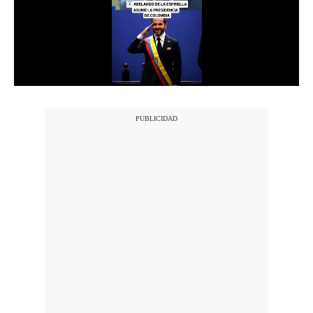
Notas Contratadas
Podcast
Gestión TV
Videos
Fotogalerías
gestion.pe
¿quiénes
Somos?
Términos
Y
Condiciones
Política
De
Privacidad