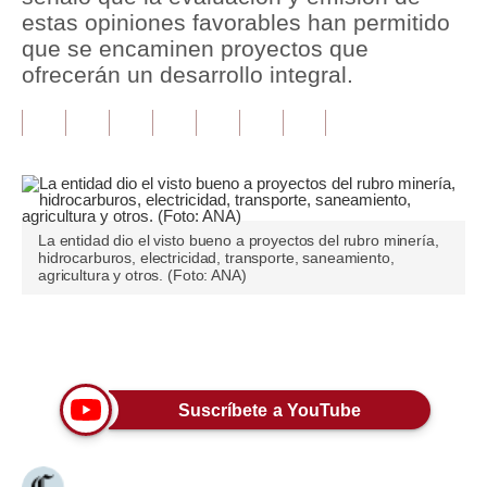
estas opiniones favorables han permitido
Tu Dinero
que se encaminen proyectos que
ofrecerán un desarrollo integral.
Finanzas Personales
Inmobiliarias
Plus G
Opinión
La entidad dio el visto bueno a proyectos del rubro minería,
hidrocarburos, electricidad, transporte, saneamiento,
Editorial
agricultura y otros. (Foto: ANA)
Pregunta de hoy
Únete a nuestro canal
Blogs
Tendencias
Suscríbete a YouTube
Lujo
Viajes