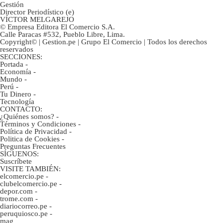
Gestión
Director Periodístico (e)
VÍCTOR MELGAREJO
© Empresa Editora El Comercio S.A.
Calle Paracas #532, Pueblo Libre, Lima.
Copyright© | Gestion.pe | Grupo El Comercio | Todos los derechos
reservados
SECCIONES:
Portada
-
Economía
-
Mundo
-
Perú
-
Tu Dinero
-
Tecnología
CONTACTO:
¿Quiénes somos?
-
Términos y Condiciones
-
Política de Privacidad
-
Politica de Cookies
-
Preguntas Frecuentes
SÍGUENOS:
Suscríbete
VISITE TAMBIÉN:
elcomercio.pe
-
clubelcomercio.pe
-
depor.com
-
trome.com
-
diariocorreo.pe
-
peruquiosco.pe
-
mag