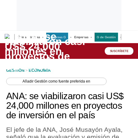
Últimas Noticias
Empresas G
Empresas
G de Gestión
Finanzas
Lo último
Peru Quiosco
SUSCRÍBETE
Portada
GESTION
>
ECONOMIA
Empresas
Añadir
Gestión
como fuente preferida en
Management & Empleo
ANA: se viabilizaron casi US$
Economía
24,000 millones en proyectos
de inversión en el país
Mercados
Perú
El jefe de la ANA, José Musayón Ayala,
señaló que la evaluación y emisión de
Política