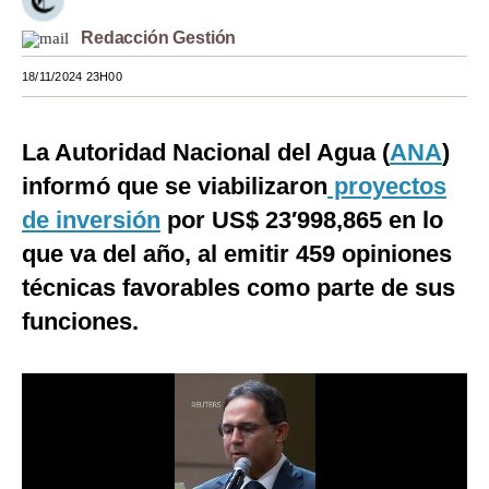
Moda
Redacción Gestión
Estilos
18/11/2024 23H00
Mundo
La Autoridad Nacional del Agua (
ANA
)
EEUU
informó que se viabilizaron
proyectos
México
de inversión
por US$ 23′998,865 en lo
que va del año, al emitir 459 opiniones
España
técnicas favorables como parte de sus
Internacional
funciones.
Tecnología
Club del Suscriptor
Mix
G de Gestión