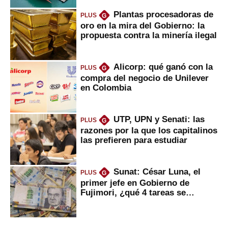
Plantas procesadoras de
PLUS
G
oro en la mira del Gobierno: la
propuesta contra la minería ilegal
Alicorp: qué ganó con la
PLUS
G
compra del negocio de Unilever
en Colombia
UTP, UPN y Senati: las
PLUS
G
razones por la que los capitalinos
las prefieren para estudiar
Sunat: César Luna, el
PLUS
G
primer jefe en Gobierno de
Fujimori, ¿qué 4 tareas se
marcan urgentes?