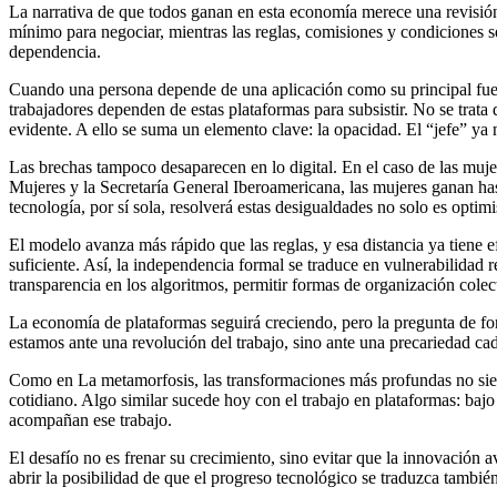
La narrativa de que todos ganan en esta economía merece una revisión 
mínimo para negociar, mientras las reglas, comisiones y condiciones s
dependencia.
Cuando una persona depende de una aplicación como su principal fuent
trabajadores dependen de estas plataformas para subsistir. No se trata
evidente. A ello se suma un elemento clave: la opacidad. El “jefe” ya 
Las brechas tampoco desaparecen en lo digital. En el caso de las muj
Mujeres y la Secretaría General Iberoamericana, las mujeres ganan h
tecnología, por sí sola, resolverá estas desigualdades no solo es optim
El modelo avanza más rápido que las reglas, y esa distancia ya tiene 
suficiente. Así, la independencia formal se traduce en vulnerabilidad 
transparencia en los algoritmos, permitir formas de organización cole
La economía de plataformas seguirá creciendo, pero la pregunta de fon
estamos ante una revolución del trabajo, sino ante una precariedad cad
Como en La metamorfosis, las transformaciones más profundas no siemp
cotidiano. Algo similar sucede hoy con el trabajo en plataformas: bajo
acompañan ese trabajo.
El desafío no es frenar su crecimiento, sino evitar que la innovación
abrir la posibilidad de que el progreso tecnológico se traduzca también