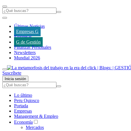
Últimas Noticias
Empresas G
Empresas
G de Gestión
Finanzas Personales
Newsletters
Mundial 2026
Suscríbete
Inicia sesión
Lo último
Peru Quiosco
Portada
Empresas
Management & Empleo
Economía
Mercados