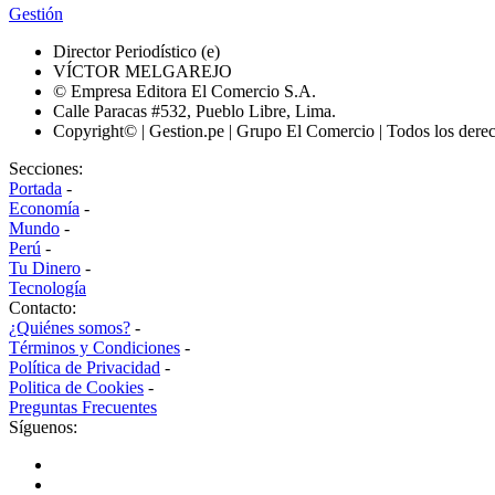
Gestión
Director Periodístico (e)
VÍCTOR MELGAREJO
© Empresa Editora El Comercio S.A.
Calle Paracas #532, Pueblo Libre, Lima.
Copyright© | Gestion.pe | Grupo El Comercio | Todos los dere
Secciones:
Portada
-
Economía
-
Mundo
-
Perú
-
Tu Dinero
-
Tecnología
Contacto:
¿Quiénes somos?
-
Términos y Condiciones
-
Política de Privacidad
-
Politica de Cookies
-
Preguntas Frecuentes
Síguenos: