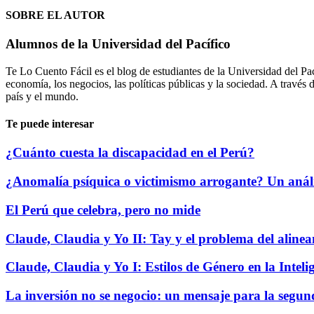
SOBRE EL AUTOR
Alumnos de la Universidad del Pacífico
Te Lo Cuento Fácil es el blog de estudiantes de la Universidad del Pa
economía, los negocios, las políticas públicas y la sociedad. A través
país y el mundo.
Te puede interesar
¿Cuánto cuesta la discapacidad en el Perú?
¿Anomalía psíquica o victimismo arrogante? Un análi
El Perú que celebra, pero no mide
Claude, Claudia y Yo II: Tay y el problema del aline
Claude, Claudia y Yo I: Estilos de Género en la Intelig
La inversión no se negocio: un mensaje para la segun