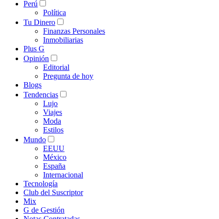
Perú
Política
Tu Dinero
Finanzas Personales
Inmobiliarias
Plus G
Opinión
Editorial
Pregunta de hoy
Blogs
Tendencias
Lujo
Viajes
Moda
Estilos
Mundo
EEUU
México
España
Internacional
Tecnología
Club del Suscriptor
Mix
G de Gestión
Notas Contratadas