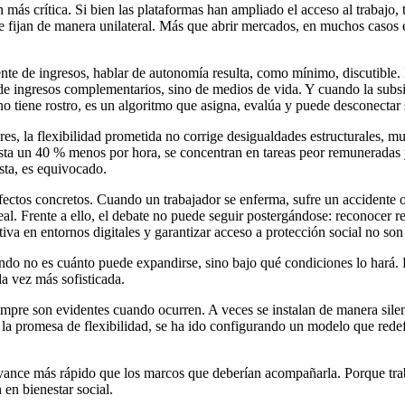
más crítica. Si bien las plataformas han ampliado el acceso al trabajo
e fijan de manera unilateral. Más que abrir mercados, en muchos casos 
e de ingresos, hablar de autonomía resulta, como mínimo, discutible. E
 de ingresos complementarios, sino de medios de vida. Y cuando la subsi
no tiene rostro, es un algoritmo que asigna, evalúa y puede desconectar
eres, la flexibilidad prometida no corrige desigualdades estructurales
asta un 40 % menos por hora, se concentran en tareas peor remuneradas
ista, es equivocado.
efectos concretos. Cuando un trabajador se enferma, sufre un accidente 
real. Frente a ello, el debate no puede seguir postergándose: reconocer
ctiva en entornos digitales y garantizar acceso a protección social no 
do no es cuánto puede expandirse, sino bajo qué condiciones lo hará. P
a vez más sofisticada.
re son evidentes cuando ocurren. A veces se instalan de manera silenci
 la promesa de flexibilidad, se ha ido configurando un modelo que redefi
 avance más rápido que los marcos que deberían acompañarla. Porque tra
 en bienestar social.