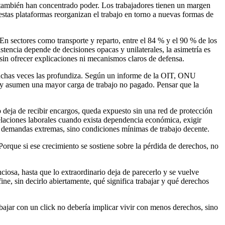
, también han concentrado poder. Los trabajadores tienen un margen
estas plataformas reorganizan el trabajo en torno a nuevas formas de
n sectores como transporte y reparto, entre el 84 % y el 90 % de los
stencia depende de decisiones opacas y unilaterales, la asimetría es
 sin ofrecer explicaciones ni mecanismos claros de defensa.
, muchas veces las profundiza. Según un informe de la OIT, ONU
 y asumen una mayor carga de trabajo no pagado. Pensar que la
o deja de recibir encargos, queda expuesto sin una red de protección
 relaciones laborales cuando exista dependencia económica, exigir
son demandas extremas, sino condiciones mínimas de trabajo decente.
orque si ese crecimiento se sostiene sobre la pérdida de derechos, no
osa, hasta que lo extraordinario deja de parecerlo y se vuelve
ne, sin decirlo abiertamente, qué significa trabajar y qué derechos
bajar con un click no debería implicar vivir con menos derechos, sino