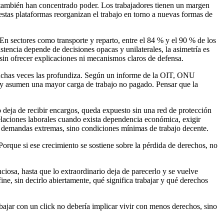
, también han concentrado poder. Los trabajadores tienen un margen
estas plataformas reorganizan el trabajo en torno a nuevas formas de
n sectores como transporte y reparto, entre el 84 % y el 90 % de los
stencia depende de decisiones opacas y unilaterales, la asimetría es
 sin ofrecer explicaciones ni mecanismos claros de defensa.
, muchas veces las profundiza. Según un informe de la OIT, ONU
 y asumen una mayor carga de trabajo no pagado. Pensar que la
o deja de recibir encargos, queda expuesto sin una red de protección
 relaciones laborales cuando exista dependencia económica, exigir
son demandas extremas, sino condiciones mínimas de trabajo decente.
orque si ese crecimiento se sostiene sobre la pérdida de derechos, no
osa, hasta que lo extraordinario deja de parecerlo y se vuelve
ne, sin decirlo abiertamente, qué significa trabajar y qué derechos
bajar con un click no debería implicar vivir con menos derechos, sino