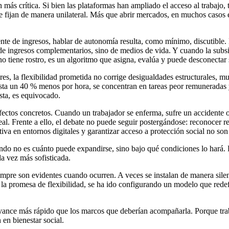
más crítica. Si bien las plataformas han ampliado el acceso al trabajo
e fijan de manera unilateral. Más que abrir mercados, en muchos casos 
e de ingresos, hablar de autonomía resulta, como mínimo, discutible. E
 de ingresos complementarios, sino de medios de vida. Y cuando la subsi
no tiene rostro, es un algoritmo que asigna, evalúa y puede desconectar
eres, la flexibilidad prometida no corrige desigualdades estructurales
asta un 40 % menos por hora, se concentran en tareas peor remuneradas
ista, es equivocado.
efectos concretos. Cuando un trabajador se enferma, sufre un accidente 
real. Frente a ello, el debate no puede seguir postergándose: reconocer
ctiva en entornos digitales y garantizar acceso a protección social no 
do no es cuánto puede expandirse, sino bajo qué condiciones lo hará. P
a vez más sofisticada.
re son evidentes cuando ocurren. A veces se instalan de manera silenci
 la promesa de flexibilidad, se ha ido configurando un modelo que redefi
 avance más rápido que los marcos que deberían acompañarla. Porque tra
 en bienestar social.