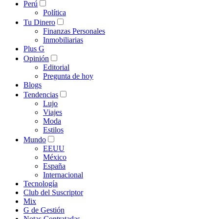
Perú
Política
Tu Dinero
Finanzas Personales
Inmobiliarias
Plus G
Opinión
Editorial
Pregunta de hoy
Blogs
Tendencias
Lujo
Viajes
Moda
Estilos
Mundo
EEUU
México
España
Internacional
Tecnología
Club del Suscriptor
Mix
G de Gestión
Notas Contratadas