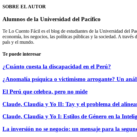
SOBRE EL AUTOR
Alumnos de la Universidad del Pacífico
Te Lo Cuento Fácil es el blog de estudiantes de la Universidad del Pa
economía, los negocios, las políticas públicas y la sociedad. A través
país y el mundo.
Te puede interesar
¿Cuánto cuesta la discapacidad en el Perú?
¿Anomalía psíquica o victimismo arrogante? Un análi
El Perú que celebra, pero no mide
Claude, Claudia y Yo II: Tay y el problema del aline
Claude, Claudia y Yo I: Estilos de Género en la Intelig
La inversión no se negocio: un mensaje para la segun