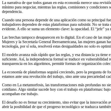
La narrativa de que todos ganan en esta economía merece una revisión 
mínimo para negociar, mientras las reglas, comisiones y condiciones s
dependencia.
Cuando una persona depende de una aplicación como su principal fuent
trabajadores dependen de estas plataformas para subsistir. No se trata
evidente. A ello se suma un elemento clave: la opacidad. El “jefe” ya 
Las brechas tampoco desaparecen en lo digital. En el caso de las muj
Mujeres y la Secretaría General Iberoamericana, las mujeres ganan h
tecnología, por sí sola, resolverá estas desigualdades no solo es optim
El modelo avanza más rápido que las reglas, y esa distancia ya tiene 
suficiente. Así, la independencia formal se traduce en vulnerabilidad 
transparencia en los algoritmos, permitir formas de organización cole
La economía de plataformas seguirá creciendo, pero la pregunta de fon
estamos ante una revolución del trabajo, sino ante una precariedad cad
Como en La metamorfosis, las transformaciones más profundas no siemp
cotidiano. Algo similar sucede hoy con el trabajo en plataformas: bajo
acompañan ese trabajo.
El desafío no es frenar su crecimiento, sino evitar que la innovación
abrir la posibilidad de que el progreso tecnológico se traduzca también