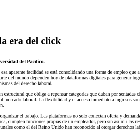
a era del click
ersidad del Pacífico.
e esa aparente facilidad se está consolidando una forma de empleo que a
 parte del mundo dependen hoy de plataformas digitales para generar i
mismas del derecho laboral.
n estructural que obliga a repensar categorías que daban por sentadas c
al mercado laboral. La flexibilidad y el acceso inmediato a ingresos so
ón.
reorganizar el trabajo. Las plataformas no solo conectan oferta y demand
ica, cumplen funciones propias de un empleador, pero sin asumir las re
ibunales como el del Reino Unido han reconocido al otorgar derechos la