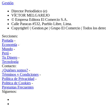
Gestión
Director Periodístico (e)
VÍCTOR MELGAREJO
© Empresa Editora El Comercio S.A.
Calle Paracas #532, Pueblo Libre, Lima.
Copyright© | Gestion.pe | Grupo El Comercio | Todos los dere
Secciones:
Portada
-
Economía
-
Mundo
-
Perú
-
Tu Dinero
-
Tecnología
Contacto:
¿Quiénes somos?
-
Términos y Condiciones
-
Política de Privacidad
-
Politica de Cookies
-
Preguntas Frecuentes
Síguenos: