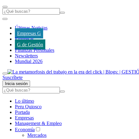
Últimas Noticias
Empresas G
Empresas
G de Gestión
Finanzas Personales
Newsletters
Mundial 2026
Suscríbete
Inicia sesión
Lo último
Peru Quiosco
Portada
Empresas
Management & Empleo
Economía
Mercados