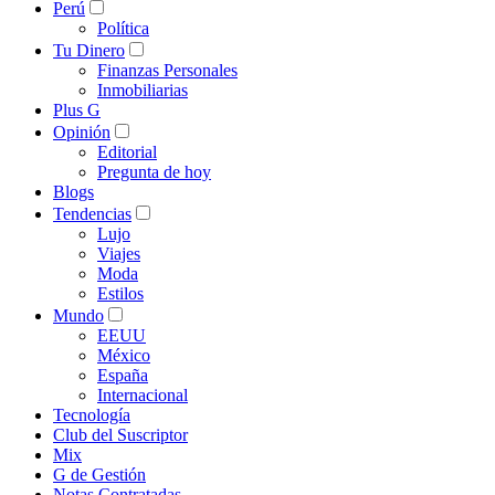
Perú
Política
Tu Dinero
Finanzas Personales
Inmobiliarias
Plus G
Opinión
Editorial
Pregunta de hoy
Blogs
Tendencias
Lujo
Viajes
Moda
Estilos
Mundo
EEUU
México
España
Internacional
Tecnología
Club del Suscriptor
Mix
G de Gestión
Notas Contratadas