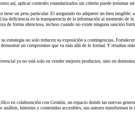
torno así, aplicar controles estandarizados sin criterio puede terminar 
 tiene un peso particular. El asegurado no adquiere un bien tangible; ad
. Una deficiencia en la transparencia de la información al momento de la
fianza de forma silenciosa, incluso cuando no existe ninguna sanción fo
u estrategia no solo reducen su exposición a contingencias. Fortalecen l
l demostrar un compromiso que va más allá de lo formal. Y resultan más 
iferencial ya no está solo en vender mejores productos, sino en demostrar
cífico en colaboración con Gestión, un espacio donde las nuevas genera
 de análisis, historias y contenidos accesibles, sus autores transforman