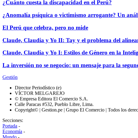
¿Cuánto cuesta la discapacidad en el Perú?
¿Anomalía psíquica o victimismo arrogante? Un análi
El Perú que celebra, pero no mide
Claude, Claudia y Yo II: Tay y el problema del aline
Claude, Claudia y Yo I: Estilos de Género en la Intelig
La inversión no se negocio: un mensaje para la segun
Gestión
Director Periodístico (e)
VÍCTOR MELGAREJO
© Empresa Editora El Comercio S.A.
Calle Paracas #532, Pueblo Libre, Lima.
Copyright© | Gestion.pe | Grupo El Comercio | Todos los dere
Secciones:
Portada
-
Economía
-
Mundo
-