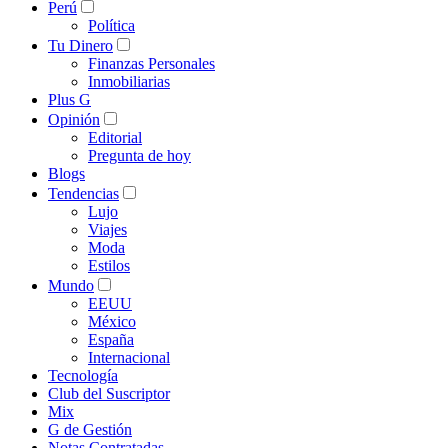
Perú
Política
Tu Dinero
Finanzas Personales
Inmobiliarias
Plus G
Opinión
Editorial
Pregunta de hoy
Blogs
Tendencias
Lujo
Viajes
Moda
Estilos
Mundo
EEUU
México
España
Internacional
Tecnología
Club del Suscriptor
Mix
G de Gestión
Notas Contratadas