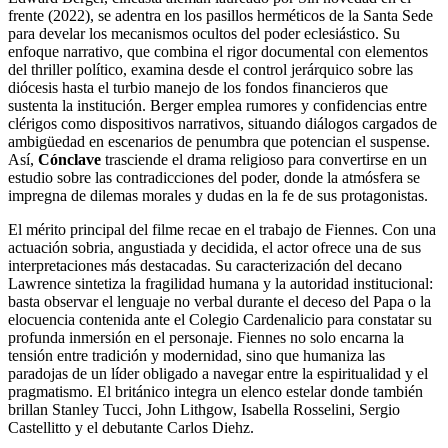
frente (2022), se adentra en los pasillos herméticos de la Santa Sede
para develar los mecanismos ocultos del poder eclesiástico. Su
enfoque narrativo, que combina el rigor documental con elementos
del thriller político, examina desde el control jerárquico sobre las
diócesis hasta el turbio manejo de los fondos financieros que
sustenta la institución. Berger emplea rumores y confidencias entre
clérigos como dispositivos narrativos, situando diálogos cargados de
ambigüedad en escenarios de penumbra que potencian el suspense.
Así,
Cónclave
trasciende el drama religioso para convertirse en un
estudio sobre las contradicciones del poder, donde la atmósfera se
impregna de dilemas morales y dudas en la fe de sus protagonistas.
El mérito principal del filme recae en el trabajo de Fiennes. Con una
actuación sobria, angustiada y decidida, el actor ofrece una de sus
interpretaciones más destacadas. Su caracterización del decano
Lawrence sintetiza la fragilidad humana y la autoridad institucional:
basta observar el lenguaje no verbal durante el deceso del Papa o la
elocuencia contenida ante el Colegio Cardenalicio para constatar su
profunda inmersión en el personaje. Fiennes no solo encarna la
tensión entre tradición y modernidad, sino que humaniza las
paradojas de un líder obligado a navegar entre la espiritualidad y el
pragmatismo. El británico integra un elenco estelar donde también
brillan Stanley Tucci, John Lithgow, Isabella Rosselini, Sergio
Castellitto y el debutante Carlos Diehz.