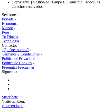
Copyright© | Gestion.pe | Grupo El Comercio | Todos los
derechos reservados
Secciones:
Portada
-
Economía
-
Mundo
-
Perú
-
Tu Dinero
-
Tecnología
Contacto:
¿Quiénes somos?
-
Términos y Condiciones
-
Política de Privacidad
-
Politica de Cookies
-
Preguntas Frecuentes
Síguenos:
Suscríbete
Visite también:
elcomercio.pe
-