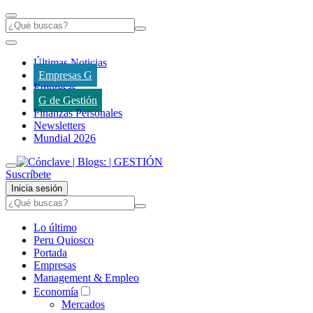
Últimas Noticias
Empresas G
Empresas
G de Gestión
Finanzas Personales
Newsletters
Mundial 2026
Suscríbete
Inicia sesión
Lo último
Peru Quiosco
Portada
Empresas
Management & Empleo
Economía
Mercados