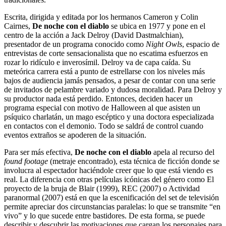
Escrita, dirigida y editada por los hermanos Cameron y Colin
Cairnes,
De noche con el diablo
se ubica en 1977 y pone en el
centro de la acción a Jack Delroy (David Dastmalchian),
presentador de un programa conocido como
Night Owls
, espacio de
entrevistas de corte sensacionalista que no escatima esfuerzos en
rozar lo ridículo e inverosímil. Delroy va de capa caída. Su
meteórica carrera está a punto de estrellarse con los niveles más
bajos de audiencia jamás pensados, a pesar de contar con una serie
de invitados de pelambre variado y dudosa moralidad. Para Delroy y
su productor nada está perdido. Entonces, deciden hacer un
programa especial con motivo de Halloween al que asisten un
psíquico charlatán, un mago escéptico y una doctora especializada
en contactos con el demonio. Todo se saldrá de control cuando
eventos extraños se apoderen de la situación.
Para ser más efectiva,
De noche con el diablo
apela al recurso del
found footage
(metraje encontrado), esta técnica de ficción donde se
involucra al espectador haciéndole creer que lo que está viendo es
real. La diferencia con otras películas icónicas del género como El
proyecto de la bruja de Blair (1999), REC (2007) o Actividad
paranormal (2007) está en que la escenificación del set de televisión
permite apreciar dos circunstancias paralelas: lo que se transmite “en
vivo” y lo que sucede entre bastidores. De esta forma, se puede
describir y descubrir las motivaciones que cargan los personajes para