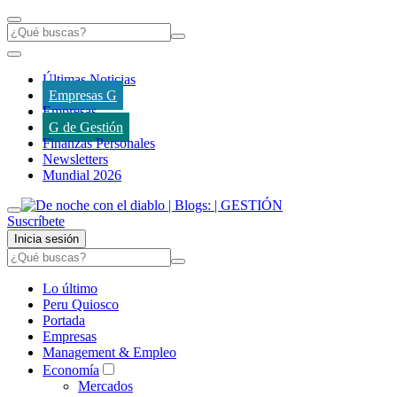
Últimas Noticias
Empresas G
Empresas
G de Gestión
Finanzas Personales
Newsletters
Mundial 2026
Suscríbete
Inicia sesión
Lo último
Peru Quiosco
Portada
Empresas
Management & Empleo
Economía
Mercados