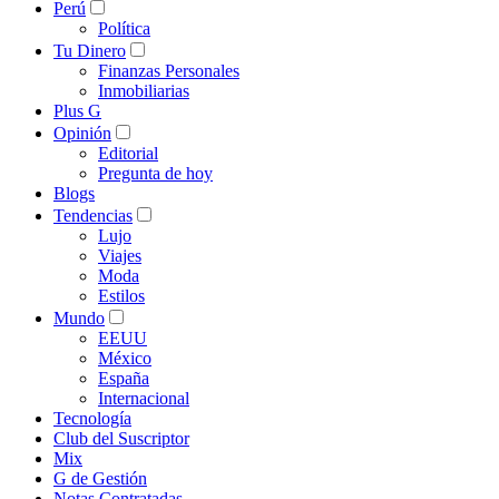
Perú
Política
Tu Dinero
Finanzas Personales
Inmobiliarias
Plus G
Opinión
Editorial
Pregunta de hoy
Blogs
Tendencias
Lujo
Viajes
Moda
Estilos
Mundo
EEUU
México
España
Internacional
Tecnología
Club del Suscriptor
Mix
G de Gestión
Notas Contratadas