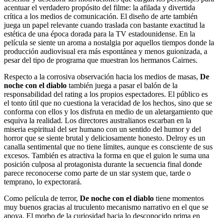
acentuar el verdadero propósito del filme: la afilada y divertida
crítica a los medios de comunicación. El diseño de arte también
juega un papel relevante cuando traslada con bastante exactitud la
estética de una época dorada para la TV estadounidense. En la
película se siente un aroma a nostalgia por aquellos tiempos donde la
producción audiovisual era más espontánea y menos guionizada, a
pesar del tipo de programa que muestran los hermanos Cairnes.
Respecto a la corrosiva observación hacia los medios de masas,
De
noche con el diablo
también juega a pasar el balón de la
responsabilidad del rating a los propios espectadores. El público es
el tonto útil que no cuestiona la veracidad de los hechos, sino que se
conforma con ellos y los disfruta en medio de un aletargamiento que
esquiva la realidad. Los directores australianos escarban en la
miseria espiritual del ser humano con un sentido del humor y del
horror que se siente brutal y deliciosamente honesto. Delroy es un
canalla sentimental que no tiene límites, aunque es consciente de sus
excesos. También es atractiva la forma en que el guion le suma una
posición culposa al protagonista durante la secuencia final donde
parece reconocerse como parte de un star system que, tarde o
temprano, lo expectorará.
Como película de terror,
De noche con el diablo
tiene momentos
muy buenos gracias al truculento mecanismo narrativo en el que se
apoya. El morbo de la curiosidad hacia lo desconocido prima en