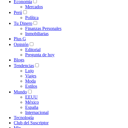
Economía
Mercados
Perú
Política
Tu Dinero
Finanzas Personales
Inmobiliarias
Plus G
Opinión
Editorial
Pregunta de hoy
Blogs
Tendencias
Lujo
Viajes
Moda
Estilos
Mundo
EEUU
México
España
Internacional
Tecnología
Club del Suscriptor
Mix