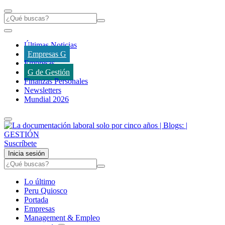
Últimas Noticias
Empresas G
Empresas
G de Gestión
Finanzas Personales
Newsletters
Mundial 2026
Suscríbete
Inicia sesión
Lo último
Peru Quiosco
Portada
Empresas
Management & Empleo