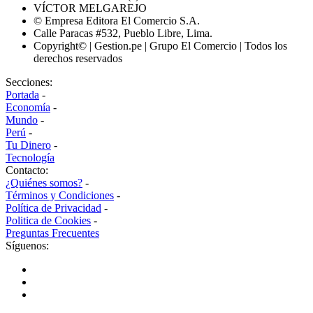
VÍCTOR MELGAREJO
© Empresa Editora El Comercio S.A.
Calle Paracas #532, Pueblo Libre, Lima.
Copyright© | Gestion.pe | Grupo El Comercio | Todos los
derechos reservados
Secciones:
Portada
-
Economía
-
Mundo
-
Perú
-
Tu Dinero
-
Tecnología
Contacto:
¿Quiénes somos?
-
Términos y Condiciones
-
Política de Privacidad
-
Politica de Cookies
-
Preguntas Frecuentes
Síguenos: