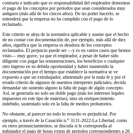
contrario e indicado que es responsabilidad del empleador demostrar
el pago de los conceptos por periodos que sean considerados muy
antiguos (más allá de los cincos años). De no poder hacerlo, se
entenderá que la empresa no ha cumplido con el pago de lo
reclamado.
Este criterio se aleja de la normativa aplicable y asume que el hecho
de no contar con documentación de, por ejemplo, más allá de diez
años, significa que la empresa es deudora de los conceptos
reclamados. El perjuicio puede ser —y es en varios casos que hemos
visto— muy grave, ya que el empleador, a pesar de haber sido
diligente con pagar las remuneraciones, los beneficios o cualquier
otro ingreso en su debida oportunidad y haber mantenido la
documentación por el tiempo que establece la normativa se ve
expuesto a que un extrabajador, alimentado por la mala fe y por el
errado criterio de algunos de nuestros interpretes judiciales, decida
demandar sin sustento alguno la falta de pago de algún concepto.
Así, se generaría no solo un doble pago (más los intereses legales
impuestos en este tipo de materias), sino un enriquecimiento
indebido, sustentado solo en la falta de medios probatorios.
No obstante, al parecer no todo lo resuelto es perjudicial. Por
o
ejemplo, a través de la Casación n.
3131-2022-La Libertad, como
en otros pronunciamientos, se discutía si le correspondía al
trabajador el pago de horas extras de periodos correspondientes a 26