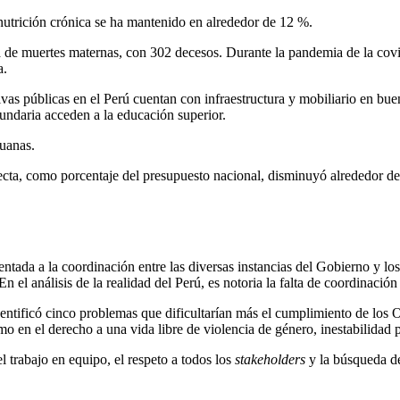
esnutrición crónica se ha mantenido en alrededor de 12 %.
ja de muertes maternas, con 302 decesos. Durante la pandemia de la covi
a.
ivas públicas en el Perú cuentan con infraestructura y mobiliario en bu
undaria acceden a la educación superior.
ruanas.
ecta, como porcentaje del presupuesto nacional, disminuyó alrededor de
ientada a la coordinación entre las diversas instancias del Gobierno y l
En el análisis de la realidad del Perú, es notoria la falta de coordinació
ntificó cinco problemas que dificultarían más el cumplimiento de los OD
mo en el derecho a una vida libre de violencia de género, inestabilidad 
 trabajo en equipo, el respeto a todos los
stakeholders
y la búsqueda de 