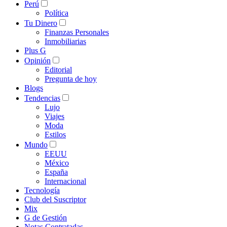
Perú
Política
Tu Dinero
Finanzas Personales
Inmobiliarias
Plus G
Opinión
Editorial
Pregunta de hoy
Blogs
Tendencias
Lujo
Viajes
Moda
Estilos
Mundo
EEUU
México
España
Internacional
Tecnología
Club del Suscriptor
Mix
G de Gestión
Notas Contratadas