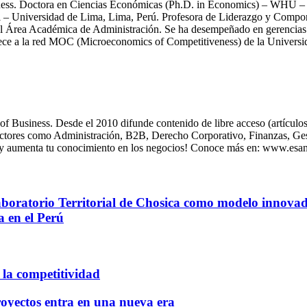
ness. Doctora en Ciencias Económicas (Ph.D. in Economics) – WHU –
l – Universidad de Lima, Lima, Perú. Profesora de Liderazgo y Compo
 Área Académica de Administración. Se ha desempeñado en gerencias de
ece a la red MOC (Microeconomics of Competitiveness) de la Universida
usiness. Desde el 2010 difunde contenido de libre acceso (artículos, 
sectores como Administración, B2B, Derecho Corporativo, Finanzas, Gest
 y aumenta tu conocimiento en los negocios! Conoce más en: www.esa
Laboratorio Territorial de Chosica como modelo innovad
a en el Perú
la competitividad
royectos entra en una nueva era