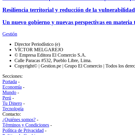
Resiliencia territorial y reducción de la vulnerabili
Un nuevo gobierno y nuevas perspectivas en materia t
Gestión
Director Periodístico (e)
VÍCTOR MELGAREJO
© Empresa Editora El Comercio S.A.
Calle Paracas #532, Pueblo Libre, Lima.
Copyright© | Gestion.pe | Grupo El Comercio | Todos los dere
Secciones:
Portada
-
Economía
-
Mundo
-
Perú
-
Tu Dinero
-
Tecnología
Contacto:
¿Quiénes somos?
-
Términos y Condiciones
-
Política de Privacidad
-