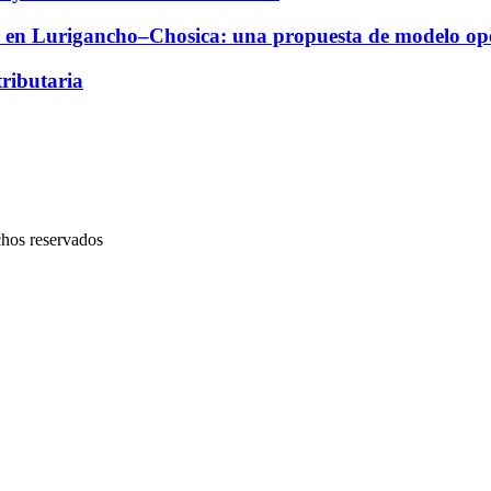
dad en Lurigancho–Chosica: una propuesta de modelo oper
ributaria
chos reservados