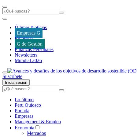
Últimas Noticias
Empresas G
Empresas
G de Gestión
Finanzas Personales
Newsletters
Mundial 2026
Suscríbete
Inicia sesión
Lo último
Peru Quiosco
Portada
Empresas
Management & Empleo
Economía
Mercados