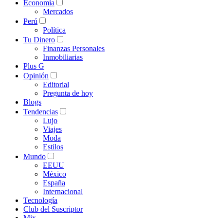
Economía
Mercados
Perú
Política
Tu Dinero
Finanzas Personales
Inmobiliarias
Plus G
Opinión
Editorial
Pregunta de hoy
Blogs
Tendencias
Lujo
Viajes
Moda
Estilos
Mundo
EEUU
México
España
Internacional
Tecnología
Club del Suscriptor
Mix