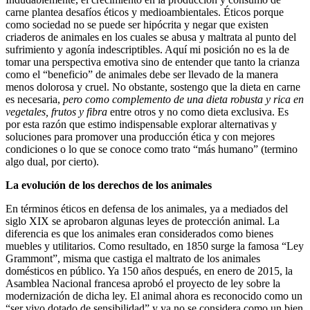
carne plantea desafíos éticos y medioambientales. Éticos porque
como sociedad no se puede ser hipócrita y negar que existen
criaderos de animales en los cuales se abusa y maltrata al punto del
sufrimiento y agonía indescriptibles. Aquí mi posición no es la de
tomar una perspectiva emotiva sino de entender que tanto la crianza
como el “beneficio” de animales debe ser llevado de la manera
menos dolorosa y cruel. No obstante, sostengo que la dieta en carne
es necesaria,
pero como complemento de una dieta robusta y rica en
vegetales, frutos y fibra
entre otros y no como dieta exclusiva. Es
por esta razón que estimo indispensable explorar alternativas y
soluciones para promover una producción ética y con mejores
condiciones o lo que se conoce como trato “más humano” (termino
algo dual, por cierto).
La evolución de los derechos de los animales
En términos éticos en defensa de los animales, ya a mediados del
siglo XIX se aprobaron algunas leyes de protección animal. La
diferencia es que los animales eran considerados como bienes
muebles y utilitarios. Como resultado, en 1850 surge la famosa “Ley
Grammont”, misma que castiga el maltrato de los animales
domésticos en público. Ya 150 años después, en enero de 2015, la
Asamblea Nacional francesa aprobó el proyecto de ley sobre la
modernización de dicha ley. El animal ahora es reconocido como un
“ser vivo dotado de sensibilidad” y ya no se considera como un bien