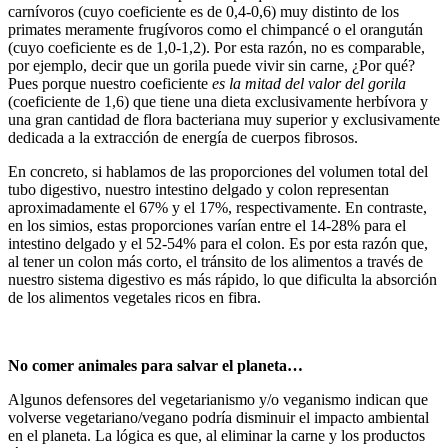
carnívoros (cuyo coeficiente es de 0,4-0,6) muy distinto de los
primates meramente frugívoros como el chimpancé o el orangután
(cuyo coeficiente es de 1,0-1,2). Por esta razón, no es comparable,
por ejemplo, decir que un gorila puede vivir sin carne, ¿Por qué?
Pues porque nuestro coeficiente
es la mitad del valor del gorila
(coeficiente de 1,6) que tiene una dieta exclusivamente herbívora y
una gran cantidad de flora bacteriana muy superior y exclusivamente
dedicada a la extracción de energía de cuerpos fibrosos.
En concreto, si hablamos de las proporciones del volumen total del
tubo digestivo, nuestro intestino delgado y colon representan
aproximadamente el 67% y el 17%, respectivamente. En contraste,
en los simios, estas proporciones varían entre el 14-28% para el
intestino delgado y el 52-54% para el colon. Es por esta razón que,
al tener un colon más corto, el tránsito de los alimentos a través de
nuestro sistema digestivo es más rápido, lo que dificulta la absorción
de los alimentos vegetales ricos en fibra.
No comer animales para salvar el planeta…
Algunos defensores del vegetarianismo y/o veganismo indican que
volverse vegetariano/vegano podría disminuir el impacto ambiental
en el planeta. La lógica es que, al eliminar la carne y los productos