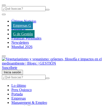
Últimas Noticias
Empresas G
Empresas
G de Gestión
Finanzas Personales
Newsletters
Mundial 2026
Suscríbete
Inicia sesión
Lo último
Peru Quiosco
Portada
Empresas
Management & Empleo