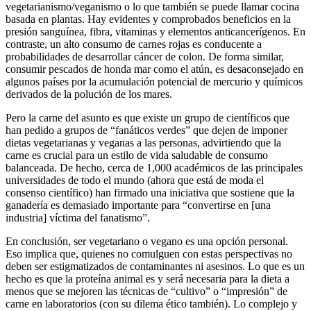
vegetarianismo/veganismo o lo que también se puede llamar cocina
basada en plantas. Hay evidentes y comprobados beneficios en la
presión sanguínea, fibra, vitaminas y elementos anticancerígenos. En
contraste, un alto consumo de carnes rojas es conducente a
probabilidades de desarrollar cáncer de colon. De forma similar,
consumir pescados de honda mar como el atún, es desaconsejado en
algunos países por la acumulación potencial de mercurio y químicos
derivados de la polución de los mares.
Pero la carne del asunto es que existe un grupo de científicos que
han pedido a grupos de “fanáticos verdes” que dejen de imponer
dietas vegetarianas y veganas a las personas, advirtiendo que la
carne es crucial para un estilo de vida saludable de consumo
balanceada. De hecho, cerca de 1,000 académicos de las principales
universidades de todo el mundo (ahora que está de moda el
consenso científico) han firmado una iniciativa que sostiene que la
ganadería es demasiado importante para “convertirse en [una
industria] víctima del fanatismo”.
En conclusión, ser vegetariano o vegano es una opción personal.
Eso implica que, quienes no comulguen con estas perspectivas no
deben ser estigmatizados de contaminantes ni asesinos. Lo que es un
hecho es que la proteína animal es y será necesaria para la dieta a
menos que se mejoren las técnicas de “cultivo” o “impresión” de
carne en laboratorios (con su dilema ético también). Lo complejo y