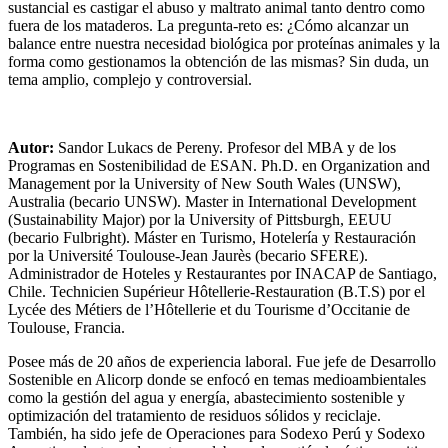
sustancial es castigar el abuso y maltrato animal tanto dentro como
fuera de los mataderos. La pregunta-reto es: ¿Cómo alcanzar un
balance entre nuestra necesidad biológica por proteínas animales y la
forma como gestionamos la obtención de las mismas? Sin duda, un
tema amplio, complejo y controversial.
Autor:
Sandor Lukacs de Pereny. Profesor del MBA y de los
Programas en Sostenibilidad de ESAN. Ph.D. en Organization and
Management por la University of New South Wales (UNSW),
Australia (becario UNSW). Master in International Development
(Sustainability Major) por la University of Pittsburgh, EEUU
(becario Fulbright). Máster en Turismo, Hotelería y Restauración
por la Université Toulouse-Jean Jaurès (becario SFERE).
Administrador de Hoteles y Restaurantes por INACAP de Santiago,
Chile. Technicien Supérieur Hôtellerie-Restauration (B.T.S) por el
Lycée des Métiers de l’Hôtellerie et du Tourisme d’Occitanie de
Toulouse, Francia.
Posee más de 20 años de experiencia laboral. Fue jefe de Desarrollo
Sostenible en Alicorp donde se enfocó en temas medioambientales
como la gestión del agua y energía, abastecimiento sostenible y
optimización del tratamiento de residuos sólidos y reciclaje.
También, ha sido jefe de Operaciones para Sodexo Perú y Sodexo