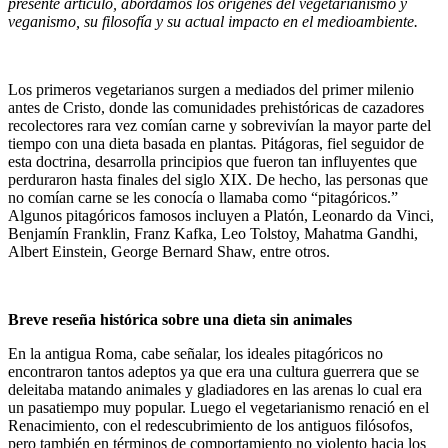
presente artículo, abordamos los orígenes del vegetarianismo y
veganismo, su filosofía y su actual impacto en el medioambiente.
Los primeros vegetarianos surgen a mediados del primer milenio
antes de Cristo, donde las comunidades prehistóricas de cazadores
recolectores rara vez comían carne y sobrevivían la mayor parte del
tiempo con una dieta basada en plantas
.
Pitágoras, fiel seguidor de
esta doctrina, desarrolla principios que fueron tan influyentes que
perduraron hasta finales del siglo XIX. De hecho, las personas que
no comían carne se les conocía o llamaba como “pitagóricos.”
Algunos pitagóricos famosos incluyen a Platón, Leonardo da Vinci,
Benjamín Franklin, Franz Kafka, Leo Tolstoy, Mahatma Gandhi,
Albert Einstein, George Bernard Shaw, entre otros.
Breve reseña histórica sobre una dieta sin animales
En la antigua Roma, cabe señalar, los ideales pitagóricos no
encontraron tantos adeptos ya que era una cultura guerrera que se
deleitaba matando animales y gladiadores en las arenas lo cual era
un pasatiempo muy popular. Luego el vegetarianismo renació en el
Renacimiento, con el redescubrimiento de los antiguos filósofos,
pero también en términos de comportamiento no violento hacia los