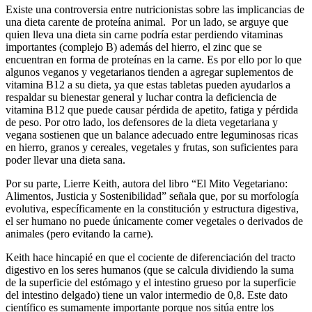
Existe una controversia entre nutricionistas sobre las implicancias de
una dieta carente de proteína animal. Por un lado, se arguye que
quien lleva una dieta sin carne podría estar perdiendo vitaminas
importantes (complejo B) además del hierro, el zinc que se
encuentran en forma de proteínas en la carne. Es por ello por lo que
algunos veganos y vegetarianos tienden a agregar suplementos de
vitamina B12 a su dieta, ya que estas tabletas pueden ayudarlos a
respaldar su bienestar general y luchar contra la deficiencia de
vitamina B12 que puede causar pérdida de apetito, fatiga y pérdida
de peso. Por otro lado, los defensores de la dieta vegetariana y
vegana sostienen que un balance adecuado entre leguminosas ricas
en hierro, granos y cereales, vegetales y frutas, son suficientes para
poder llevar una dieta sana.
Por su parte, Lierre Keith, autora del libro “El Mito Vegetariano:
Alimentos, Justicia y Sostenibilidad” señala que, por su morfología
evolutiva, específicamente en la constitución y estructura digestiva,
el ser humano no puede únicamente comer vegetales o derivados de
animales (pero evitando la carne).
Keith hace hincapié en que el cociente de diferenciación del tracto
digestivo en los seres humanos (que se calcula dividiendo la suma
de la superficie del estómago y el intestino grueso por la superficie
del intestino delgado) tiene un valor intermedio de 0,8. Este dato
científico es sumamente importante porque nos sitúa entre los