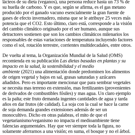
lácteos de su dieta (veganos), una persona reduce hasta un 73 % de
su huella de carbono. Y es que, según se afirma, es el gas metano
producido por el ganado vacuno esencialmente la gran fuente de
gases de efecto invernadero, misma que se le atribuye 25 veces más
potencia que el CO2. Esto último, claro está, corresponde a la visión
del cambio climático originado por el ser humano, aunque sus
detractores sostienen que son los cambios climáticos milenarios los
responsables de estas variaciones de temperatura incluyendo factores
como el sol, rotación terrestre, corrientes multidecadales, entre otros.
De vuelta al tema, la Organización Mundial de la Salud (OMS)
recomienda en su publicación
Las dietas basadas en plantas y su
impacto en la salud, la sostenibilidad y el medio
ambiente
(2021) una alimentación donde predominen los alimentos
de origen vegetal y bajos en sal, grasas saturadas y azúcares
añadidos. Pero es importante mencionar que para sembrar vegetales
se necesita mas terreno en extensión, mas fertilizantes (provenientes
de derivados de combustibles fósiles) y mas agua. Un claro ejemplo
es la palta; este fruto demanda ingentes cantidades de agua y tarda
años en dar frutos (de calidad). La soja con la cual se hace la carne
de soja demanda grandes extensiones además de ser un
monocultivo. Dicho en otras palabras, el mito de que el
vegetarianismo/veganismo no impacta el medioambiente tiene
falencias argumentales. Hay que ver siempre toda la figura, no
solamente aferrarnos a una visión; en suma, el bosque y no el árbol.