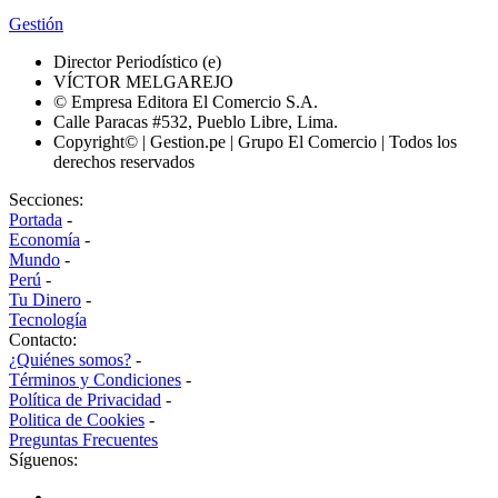
Gestión
Director Periodístico (e)
VÍCTOR MELGAREJO
© Empresa Editora El Comercio S.A.
Calle Paracas #532, Pueblo Libre, Lima.
Copyright© | Gestion.pe | Grupo El Comercio | Todos los
derechos reservados
Secciones:
Portada
-
Economía
-
Mundo
-
Perú
-
Tu Dinero
-
Tecnología
Contacto:
¿Quiénes somos?
-
Términos y Condiciones
-
Política de Privacidad
-
Politica de Cookies
-
Preguntas Frecuentes
Síguenos: