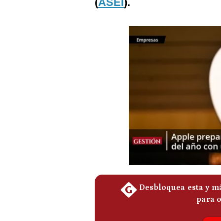
(
ASEI
).
Podcast
Gestión TV
Videos
Fotogalerías
gestion.pe
¿quiénes
Somos?
Términos
Y
Condiciones
Política
De
Privacidad
Politica