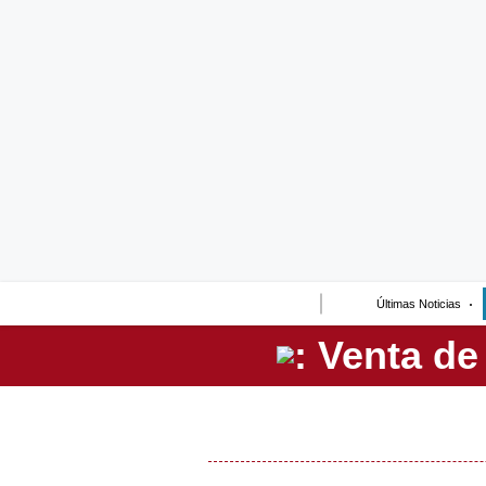
Lo último
Peru Quiosco
Portada
Empresas
Management & Empleo
Economía
Últimas Noticias
Mercados
Perú
Política
Tu Dinero