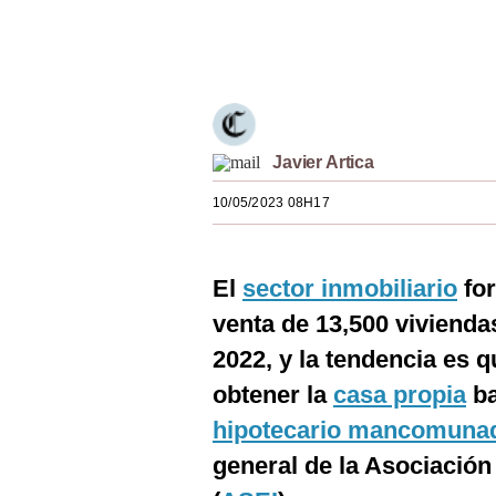
Estilos
Únete a nuestro canal
Mundo
EEUU
México
Javier Artica
España
10/05/2023 08H17
Internacional
El
sector inmobiliario
for
Tecnología
venta de 13,500 vivienda
Club del Suscriptor
2022, y la tendencia es
Mix
obtener la
casa propia
ba
G de Gestión
hipotecario mancomuna
general de la Asociación
Notas Contratadas