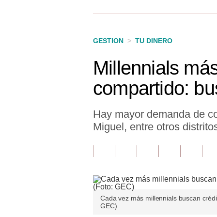
Finanzas Personales
Inmobiliarias
GESTION
>
TU DINERO
Plus G
Millennials más
Opinión
compartido: bu
Editorial
Pregunta de hoy
Hay mayor demanda de com
Miguel, entre otros distrit
Blogs
Tendencias
Lujo
Viajes
Cada vez más millennials buscan créd
GEC)
Moda