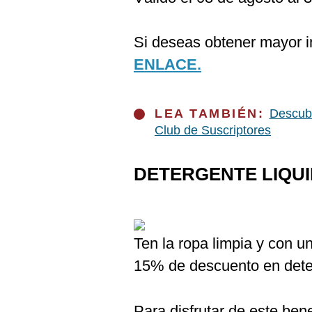
De
Cookies
Preguntas
Si deseas obtener mayor in
Frecuentes
ENLACE.
LEA TAMBIÉN:
Descubr
Club de Suscriptores
DETERGENTE LIQUI
Ten la ropa limpia y con u
15% de descuento en deter
Para disfrutar de este ben