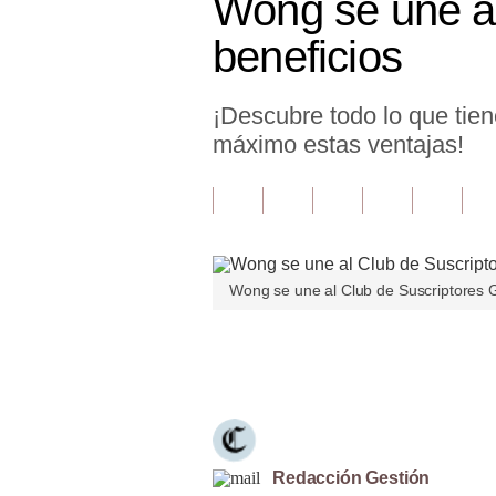
Wong se une al
Finanzas Personales
beneficios
Inmobiliarias
¡Descubre todo lo que tien
Plus G
máximo estas ventajas!
Opinión
Editorial
Pregunta de hoy
Wong se une al Club de Suscriptores G
Blogs
Tendencias
Únete a nuestro canal
Lujo
Viajes
Moda
Redacción Gestión