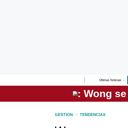
Lo último
Peru Quiosco
Portada
Empresas
Management & Empleo
Economía
Últimas Noticias
Mercados
Perú
Política
GESTION
>
TENDENCIAS
Tu Dinero