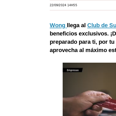
Estilos
22/09/2024 14H55
Mundo
Wong
llega al
Club de Su
EEUU
beneficios exclusivos. ¡
México
preparado para ti, por tu
España
aprovecha al máximo es
Internacional
Tecnología
Club del Suscriptor
Mix
G de Gestión
Notas Contratadas