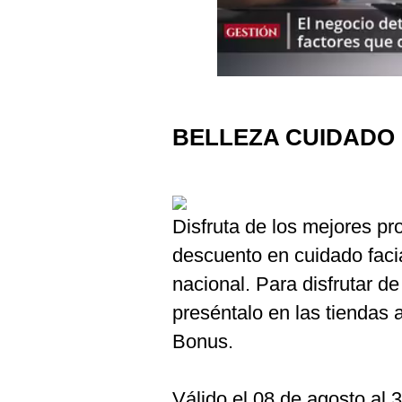
Podcast
Gestión TV
Videos
Fotogalerías
BELLEZA CUIDADO
gestion.pe
Disfruta de los mejores pro
¿quiénes
Somos?
descuento en cuidado facial
Términos
nacional. Para disfrutar de
Y
Condiciones
preséntalo en las tiendas a
Política
Bonus.
De
Privacidad
Politica
Válido el 08 de agosto al 