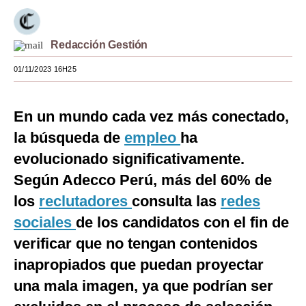
Moda
Redacción Gestión
Estilos
01/11/2023 16H25
Mundo
EEUU
En un mundo cada vez más conectado,
México
la búsqueda de
empleo
ha
evolucionado significativamente.
España
Según Adecco Perú, más del 60% de
Internacional
los
reclutadores
consulta las
redes
Tecnología
sociales
de los candidatos con el fin de
Club del Suscriptor
verificar que no tengan contenidos
inapropiados que puedan proyectar
Mix
una mala imagen, ya que podrían ser
G de Gestión