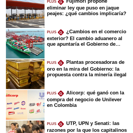
Fujimori propone
PLUS
G
eliminar ley que puso en jaque
peajes: ¿qué cambios implicaría?
¿Cambios en el comercio
PLUS
G
exterior? El cambio aduanero al
que apuntaría el Gobierno de
Fujimori
Plantas procesadoras de
PLUS
G
oro en la mira del Gobierno: la
propuesta contra la minería ilegal
Alicorp: qué ganó con la
PLUS
G
compra del negocio de Unilever
en Colombia
UTP, UPN y Senati: las
PLUS
G
razones por la que los capitalinos