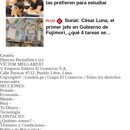
las prefieren para estudiar
Sunat: César Luna, el
PLUS
G
primer jefe en Gobierno de
Fujimori, ¿qué 4 tareas se
marcan urgentes?
Gestión
Director Periodístico (e)
VÍCTOR MELGAREJO
© Empresa Editora El Comercio S.A.
Calle Paracas #532, Pueblo Libre, Lima.
Copyright© | Gestion.pe | Grupo El Comercio | Todos los derechos
reservados
SECCIONES:
Portada
-
Economía
-
Mundo
-
Perú
-
Tu Dinero
-
Tecnología
CONTACTO:
¿Quiénes somos?
-
Términos y Condiciones
-
Política de Privacidad
-