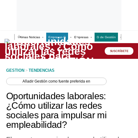
Últimas Noticias
Empresas G
Empresas
G de Gestión
Finanzas
Lo último
Peru Quiosco
SUSCRÍBETE
Portada
GESTION
>
TENDENCIAS
Empresas
Añadir
Gestión
como fuente preferida en
Management & Empleo
Oportunidades laborales:
Economía
¿Cómo utilizar las redes
sociales para impulsar mi
Mercados
empleabilidad?
Perú
Política