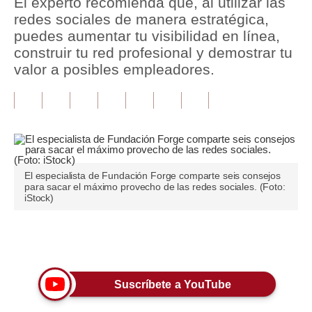
El experto recomienda que, al utilizar las
redes sociales de manera estratégica,
Tu Dinero
puedes aumentar tu visibilidad en línea,
construir tu red profesional y demostrar tu
Finanzas Personales
valor a posibles empleadores.
Inmobiliarias
Plus G
Opinión
Editorial
El especialista de Fundación Forge comparte seis consejos
para sacar el máximo provecho de las redes sociales. (Foto:
Pregunta de hoy
iStock)
Blogs
Únete a nuestro canal
Tendencias
Lujo
Suscríbete a YouTube
Viajes