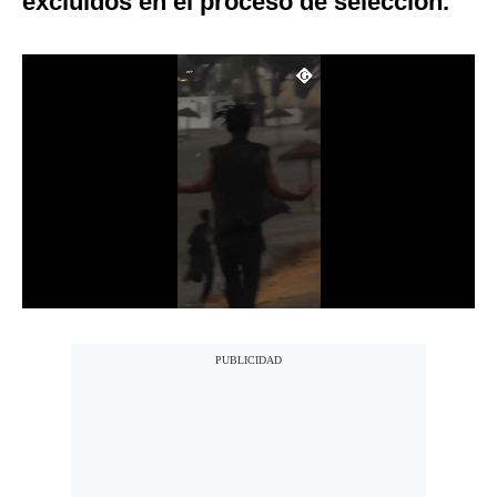
excluidos en el proceso de selección.
Notas Contratadas
Podcast
Gestión TV
Videos
Fotogalerías
gestion.pe
¿quiénes
Somos?
Términos
Y
Condiciones
Política
De
Privacidad