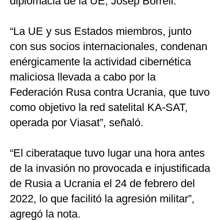
diplomacia de la UE, Josep Borrell.
Notas Contratadas
“La UE y sus Estados miembros, junto
Podcast
con sus socios internacionales, condenan
Gestión TV
enérgicamente la actividad cibernética
Videos
maliciosa llevada a cabo por la
Fotogalerías
Federación Rusa contra Ucrania, que tuvo
como objetivo la red satelital KA-SAT,
operada por Viasat”, señaló.
gestion.pe
¿quiénes
“El ciberataque tuvo lugar una hora antes
Somos?
de la invasión no provocada e injustificada
Términos
Y
de Rusia a Ucrania el 24 de febrero del
Condiciones
2022, lo que facilitó la agresión militar”,
Política
De
agregó la nota.
Privacidad