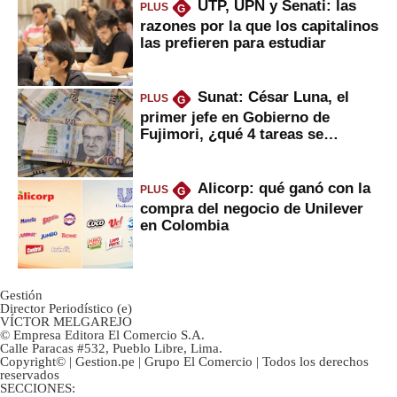
UTP, UPN y Senati: las
PLUS
G
razones por la que los capitalinos
las prefieren para estudiar
Sunat: César Luna, el
PLUS
G
primer jefe en Gobierno de
Fujimori, ¿qué 4 tareas se
marcan urgentes?
Alicorp: qué ganó con la
PLUS
G
compra del negocio de Unilever
en Colombia
Gestión
Director Periodístico (e)
VÍCTOR MELGAREJO
© Empresa Editora El Comercio S.A.
Calle Paracas #532, Pueblo Libre, Lima.
Copyright© | Gestion.pe | Grupo El Comercio | Todos los derechos
reservados
SECCIONES: