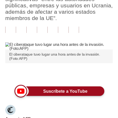
públicas, empresas y usuarios en Ucrania,
Tu Dinero
además de afectar a varios estados
miembros de la UE”.
Finanzas Personales
Inmobiliarias
Plus G
Opinión
El ciberataque tuvo lugar una hora antes de la invasión.
(Foto:AFP)
Editorial
Pregunta de hoy
Únete a nuestro canal
Blogs
Suscríbete a YouTube
Tendencias
Lujo
Viajes