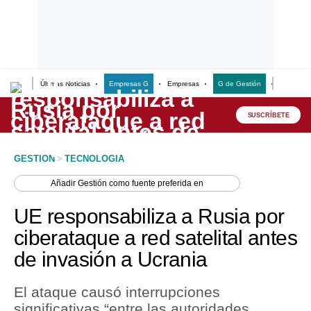
Últimas Noticias
Empresas G
Empresas
G de Gestión
Finanzas
Lo último
Peru Quiosco
SUSCRÍBETE
Portada
GESTION
>
TECNOLOGIA
Empresas
Añadir
Gestión
como fuente preferida en
Management & Empleo
UE responsabiliza a Rusia por
Economía
ciberataque a red satelital antes
de invasión a Ucrania
Mercados
Perú
El ataque causó interrupciones
significativas “entre las autoridades
Política