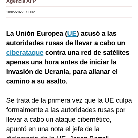
Agencia AFP
Moda
10/05/2022 09H02
Estilos
La Unión Europea (
UE
) acusó a las
Mundo
autoridades rusas de llevar a cabo un
EEUU
ciberataque
contra una red de satélites
México
apenas una hora antes de iniciar la
invasión de Ucrania, para allanar el
España
camino a su asalto.
Internacional
Tecnología
Se trata de la primera vez que la UE culpa
Club del Suscriptor
formalmente a las autoridades rusas por
llevar a cabo un ataque cibernético,
Mix
apuntó en una nota el jefe de la
G de Gestión