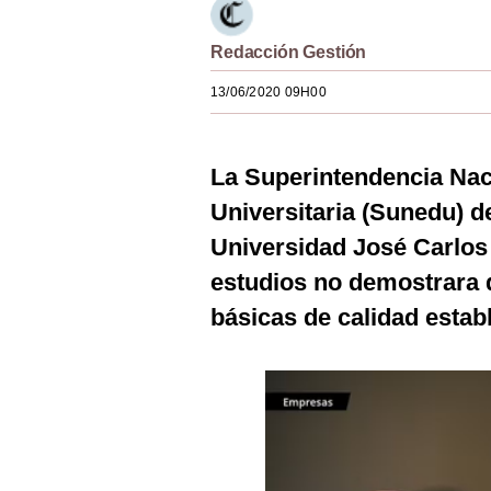
Estilos
Redacción Gestión
Mundo
13/06/2020 09H00
EEUU
México
La Superintendencia Nac
España
Universitaria (Sunedu) de
Internacional
Universidad José Carlos 
estudios no demostrara 
Tecnología
básicas de calidad establ
Club del Suscriptor
Mix
G de Gestión
Notas Contratadas