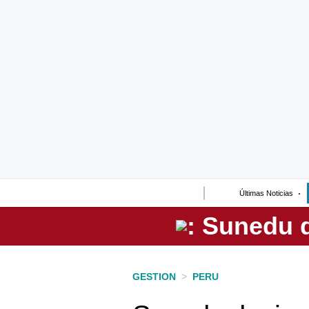
Lo último
Peru Quiosco
Portada
Empresas
Management & Empleo
Economía
Últimas Noticias
Mercados
Perú
Política
GESTION
>
PERU
Tu Dinero