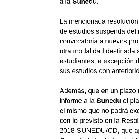
a la
Sunedu
.
De
Cookies
Preguntas
La mencionada resolución 
Frecuentes
de estudios suspenda defi
convocatoria a nuevos pro
otra modalidad destinada a
estudiantes, a excepción d
sus estudios con anteriorid
Además, que en un plazo 
informe a la
Sunedu
el pl
el mismo que no podrá ex
con lo previsto en la Reso
2018-SUNEDU/CD, que apr