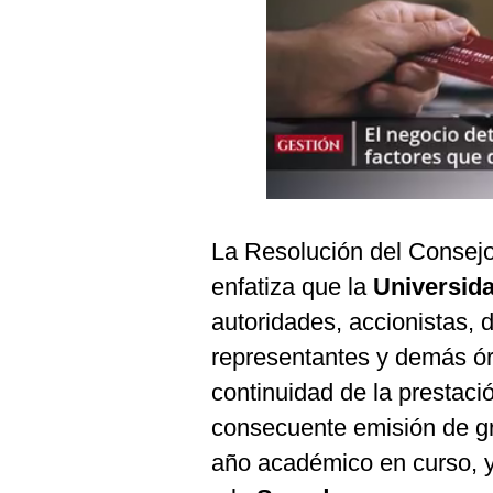
Podcast
Gestión TV
Videos
Fotogalerías
gestion.pe
La Resolución del Conse
¿quiénes
enfatiza que la
Universida
Somos?
autoridades, accionistas, d
Términos
representantes y demás ór
Y
Condiciones
continuidad de la prestació
Política
consecuente emisión de gr
De
Privacidad
año académico en curso, y
Politica