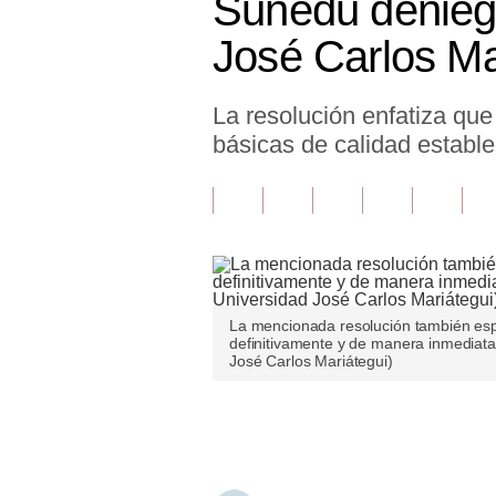
Sunedu deniega 
Finanzas Personales
José Carlos Ma
Inmobiliarias
La resolución enfatiza qu
Plus G
básicas de calidad estable
Opinión
Editorial
Pregunta de hoy
Blogs
La mencionada resolución también esp
Tendencias
definitivamente y de manera inmediata
José Carlos Mariátegui)
Lujo
Únete a nuestro canal
Viajes
Moda