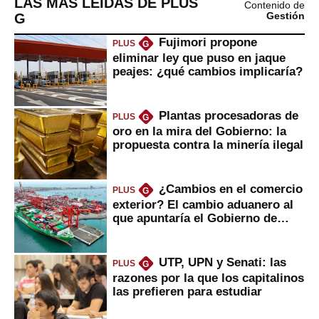
LAS MÁS LEÍDAS DE PLUS
Contenido de
G
Gestión
Fujimori propone
PLUS
G
eliminar ley que puso en jaque
peajes: ¿qué cambios implicaría?
Plantas procesadoras de
PLUS
G
oro en la mira del Gobierno: la
propuesta contra la minería ilegal
¿Cambios en el comercio
PLUS
G
exterior? El cambio aduanero al
que apuntaría el Gobierno de
Fujimori
UTP, UPN y Senati: las
PLUS
G
razones por la que los capitalinos
las prefieren para estudiar