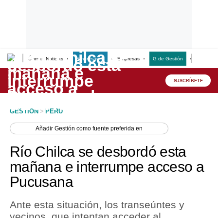
Últimas Noticias
Empresas G
Empresas
G de Gestión
Finanzas
Lo último
Peru Quiosco
SUSCRÍBETE
Portada
GESTION
>
PERU
Empresas
Añadir
Gestión
como fuente preferida en
Management & Empleo
Río Chilca se desbordó esta
Economía
mañana e interrumpe acceso a
Pucusana
Mercados
Perú
Ante esta situación, los transeúntes y
vecinos, que intentan acceder al
Política