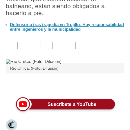
balneario, están siendo obligados a
Tu Dinero
hacerlo a pie.
Finanzas Personales
Defensoría tras tragedia en Trujillo: Hay responsabilidad
entre ingenieros y la municipalidad
Inmobiliarias
Plus G
Opinión
Río Chilca. (Foto: Difusión)
Editorial
Pregunta de hoy
Únete a nuestro canal
Blogs
Tendencias
Suscríbete a YouTube
Lujo
Viajes