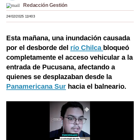
Redacción Gestión
Moda
24/02/2025 11H03
Estilos
Mundo
Esta mañana, una inundación causada
por el desborde del
río Chilca
bloqueó
EEUU
completamente el acceso vehicular a la
México
entrada de Pucusana, afectando a
España
quienes se desplazaban desde la
Internacional
Panamericana Sur
hacia el balneario.
Tecnología
Club del Suscriptor
Mix
G de Gestión