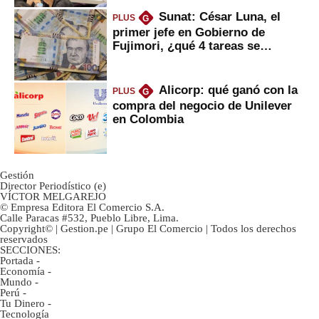
Sunat: César Luna, el
PLUS
G
primer jefe en Gobierno de
Fujimori, ¿qué 4 tareas se
marcan urgentes?
Alicorp: qué ganó con la
PLUS
G
compra del negocio de Unilever
en Colombia
Gestión
Director Periodístico (e)
VÍCTOR MELGAREJO
© Empresa Editora El Comercio S.A.
Calle Paracas #532, Pueblo Libre, Lima.
Copyright© | Gestion.pe | Grupo El Comercio | Todos los derechos
reservados
SECCIONES:
Portada
-
Economía
-
Mundo
-
Perú
-
Tu Dinero
-
Tecnología