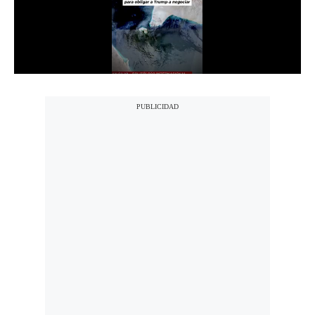
Notas Contratadas
Podcast
Gestión TV
Videos
Fotogalerías
gestion.pe
¿quiénes
Somos?
Términos
Y
Condiciones
Política
De
Privacidad