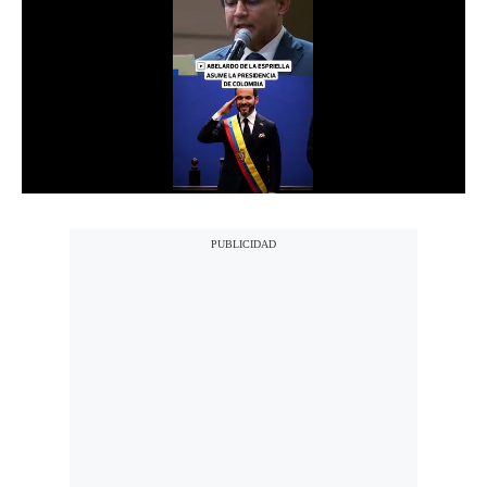
Notas Contratadas
Podcast
Gestión TV
Videos
Fotogalerías
gestion.pe
¿quiénes
Somos?
Términos
Y
Condiciones
Política
De
Privacidad