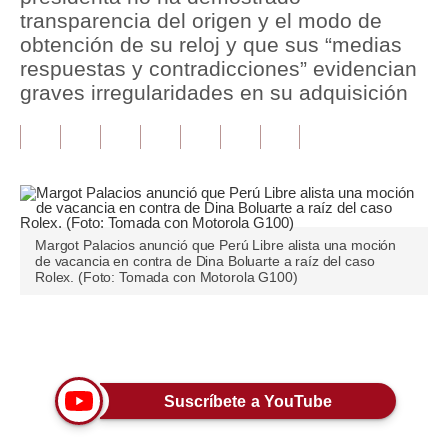
transparencia del origen y el modo de
Tu Dinero
obtención de su reloj y que sus “medias
respuestas y contradicciones” evidencian
Finanzas Personales
graves irregularidades en su adquisición
Inmobiliarias
Plus G
Opinión
Editorial
Margot Palacios anunció que Perú Libre alista una moción
de vacancia en contra de Dina Boluarte a raíz del caso
Rolex. (Foto: Tomada con Motorola G100)
Pregunta de hoy
Blogs
Únete a nuestro canal
Tendencias
Lujo
Suscríbete a YouTube
Viajes