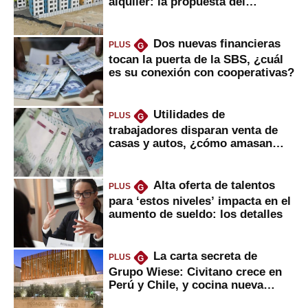
alquiler: la propuesta del
gobierno
Dos nuevas financieras
PLUS
G
tocan la puerta de la SBS, ¿cuál
es su conexión con cooperativas?
Utilidades de
PLUS
G
trabajadores disparan venta de
casas y autos, ¿cómo amasan
tanta liquidez?
Alta oferta de talentos
PLUS
G
para ‘estos niveles’ impacta en el
aumento de sueldo: los detalles
La carta secreta de
PLUS
G
Grupo Wiese: Civitano crece en
Perú y Chile, y cocina nueva
marca