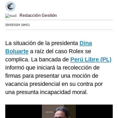
Moda
Redacción Gestión
Estilos
20/03/2024 16H21
Mundo
EEUU
La situación de la presidenta
Dina
México
Boluarte
a raíz del caso Rolex se
complica. La bancada de
Perú Libre (PL)
España
informó que iniciará la recolección de
Internacional
firmas para presentar una moción de
Tecnología
vacancia presidencial en su contra por
una presunta incapacidad moral.
Club del Suscriptor
Mix
G de Gestión