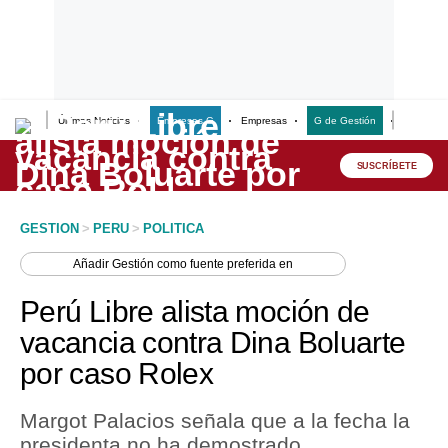
Últimas Noticias
Empresas G
Empresas
G de Gestión
Finanzas
Lo último
Peru Quiosco
SUSCRÍBETE
Portada
GESTION
>
PERU
>
POLITICA
Empresas
Añadir
Gestión
como fuente preferida en
Management & Empleo
Perú Libre alista moción de
Economía
vacancia contra Dina Boluarte
por caso Rolex
Mercados
Perú
Margot Palacios señala que a la fecha la
presidenta no ha demostrado
Política