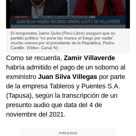
0
El congresista Jaime Quito (Perú Libre) aseguró que su
seconds
partido político “no pone las manos al fuego por nadie”,
of
mucho menos por el presidente de la República, Pedro
3
Castillo. (Video: Canal N)
minutes,
28
Como se recuerda,
Zamir Villaverde
seconds
habría admitido el pago de un soborno al
exministro
Juan Silva Villegas
por parte
de la empresa Tableros y Puentes S.A.
(Tapusa), según la transcripción de un
presunto audio que data del 4 de
noviembre del 2021.