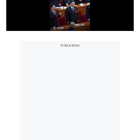
Notas Contratadas
Podcast
Gestión TV
Videos
Fotogalerías
gestion.pe
¿quiénes
Somos?
Términos
Y
Condiciones
Política
De
Privacidad