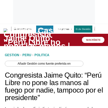
Últimas Noticias
Empresas G
Empresas
G de Gestión
Finanzas
Lo último
Peru Quiosco
SUSCRÍBETE
Portada
GESTION
>
PERU
>
POLITICA
Empresas
Añadir
Gestión
como fuente preferida en
Management & Empleo
Congresista Jaime Quito: “Perú
Economía
Libre no pone las manos al
fuego por nadie, tampoco por el
Mercados
presidente”
Perú
Política