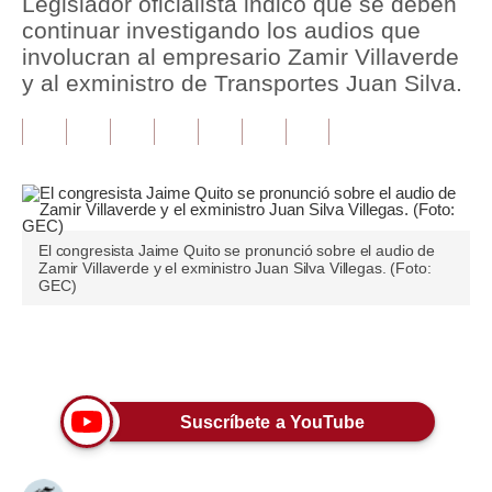
Legislador oficialista indicó que se deben
continuar investigando los audios que
Tu Dinero
involucran al empresario Zamir Villaverde
y al exministro de Transportes Juan Silva.
Finanzas Personales
Inmobiliarias
Plus G
Opinión
El congresista Jaime Quito se pronunció sobre el audio de
Editorial
Zamir Villaverde y el exministro Juan Silva Villegas. (Foto:
GEC)
Pregunta de hoy
Blogs
Únete a nuestro canal
Tendencias
Suscríbete a YouTube
Lujo
Viajes