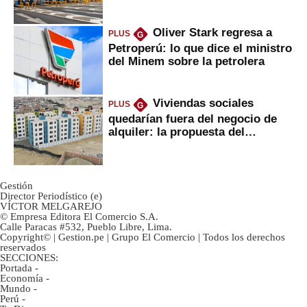
Oliver Stark regresa a
PLUS
G
Petroperú: lo que dice el ministro
del Minem sobre la petrolera
Viviendas sociales
PLUS
G
quedarían fuera del negocio de
alquiler: la propuesta del
gobierno
Gestión
Director Periodístico (e)
VÍCTOR MELGAREJO
© Empresa Editora El Comercio S.A.
Calle Paracas #532, Pueblo Libre, Lima.
Copyright© | Gestion.pe | Grupo El Comercio | Todos los derechos
reservados
SECCIONES:
Portada
-
Economía
-
Mundo
-
Perú
-