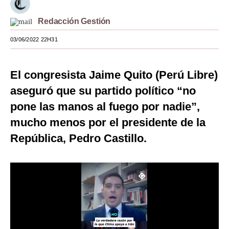
Moda
Redacción Gestión
Estilos
03/06/2022 22H31
Mundo
El congresista Jaime Quito (Perú Libre)
EEUU
aseguró que su partido político “no
México
pone las manos al fuego por nadie”,
España
mucho menos por el presidente de la
República, Pedro Castillo.
Internacional
Tecnología
Club del Suscriptor
Mix
G de Gestión