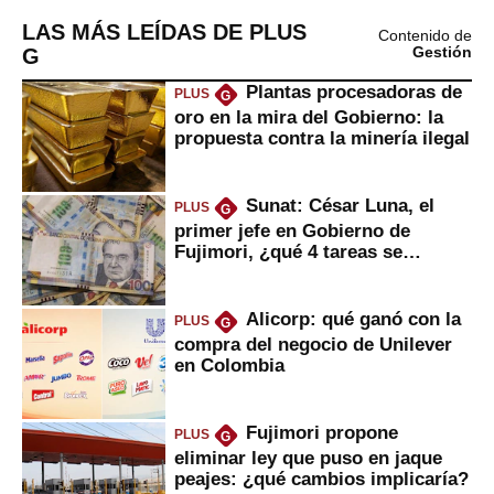
LAS MÁS LEÍDAS DE PLUS
Contenido de
G
Gestión
Plantas procesadoras de
PLUS
G
oro en la mira del Gobierno: la
propuesta contra la minería ilegal
Sunat: César Luna, el
PLUS
G
primer jefe en Gobierno de
Fujimori, ¿qué 4 tareas se
marcan urgentes?
Alicorp: qué ganó con la
PLUS
G
compra del negocio de Unilever
en Colombia
Fujimori propone
PLUS
G
eliminar ley que puso en jaque
peajes: ¿qué cambios implicaría?