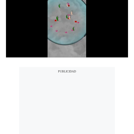
Notas Contratadas
Podcast
Gestión TV
Videos
Fotogalerías
gestion.pe
¿quiénes
Somos?
Términos
Y
Condiciones
Política
De
Privacidad