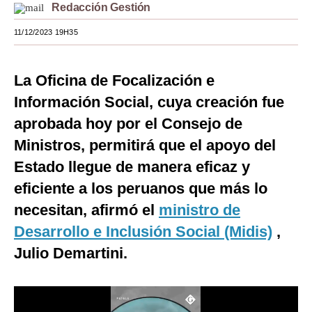
Redacción Gestión
Moda
11/12/2023 19H35
Estilos
Mundo
La Oficina de Focalización e
Información Social, cuya creación fue
EEUU
aprobada hoy por el Consejo de
México
Ministros, permitirá que el apoyo del
España
Estado llegue de manera eficaz y
eficiente a los peruanos que más lo
Internacional
necesitan, afirmó el
ministro de
Tecnología
Desarrollo e Inclusión Social (Midis)
,
Club del Suscriptor
Julio Demartini.
Mix
G de Gestión