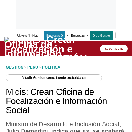
Últimas Noticias
Empresas G
Empresas
G de Gestión
Finanzas
Lo último
Peru Quiosco
SUSCRÍBETE
Portada
GESTION
>
PERU
>
POLITICA
Empresas
Añadir
Gestión
como fuente preferida en
Management & Empleo
Midis: Crean Oficina de
Economía
Focalización e Información
Social
Mercados
Perú
Ministro de Desarrollo e Inclusión Social,
Julio Demartini. indica que así se acabará
Política