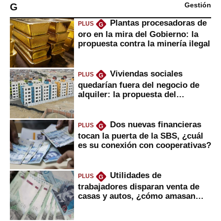
G
Gestión
Plantas procesadoras de
PLUS
G
oro en la mira del Gobierno: la
propuesta contra la minería ilegal
Viviendas sociales
PLUS
G
quedarían fuera del negocio de
alquiler: la propuesta del
gobierno
Dos nuevas financieras
PLUS
G
tocan la puerta de la SBS, ¿cuál
es su conexión con cooperativas?
Utilidades de
PLUS
G
trabajadores disparan venta de
casas y autos, ¿cómo amasan
tanta liquidez?