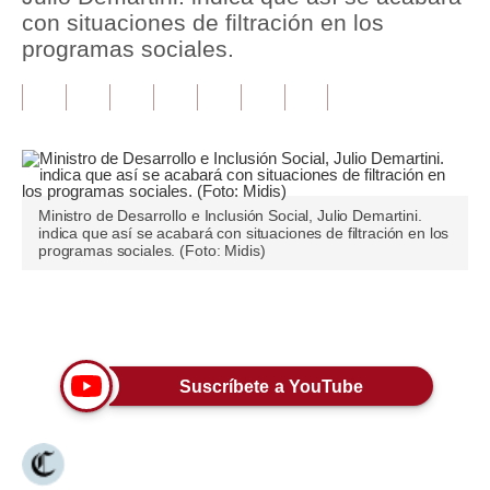
con situaciones de filtración en los
Tu Dinero
programas sociales.
Finanzas Personales
Inmobiliarias
Plus G
Opinión
Ministro de Desarrollo e Inclusión Social, Julio Demartini.
indica que así se acabará con situaciones de filtración en los
programas sociales. (Foto: Midis)
Editorial
Pregunta de hoy
Únete a nuestro canal
Blogs
Suscríbete a YouTube
Tendencias
Lujo
Viajes