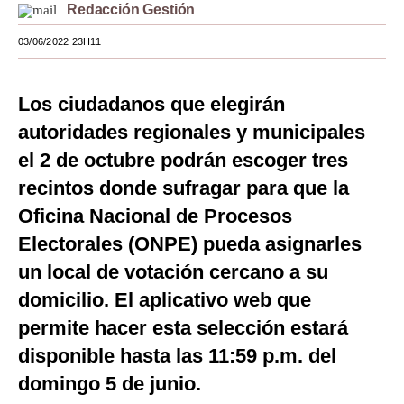
Redacción Gestión
Moda
03/06/2022 23H11
Estilos
Mundo
Los ciudadanos que elegirán
autoridades regionales y municipales
EEUU
el 2 de octubre podrán escoger tres
México
recintos donde sufragar para que la
España
Oficina Nacional de Procesos
Electorales (ONPE) pueda asignarles
Internacional
un local de votación cercano a su
Tecnología
domicilio. El aplicativo web que
Club del Suscriptor
permite hacer esta selección estará
Mix
disponible hasta las 11:59 p.m. del
domingo 5 de junio.
G de Gestión