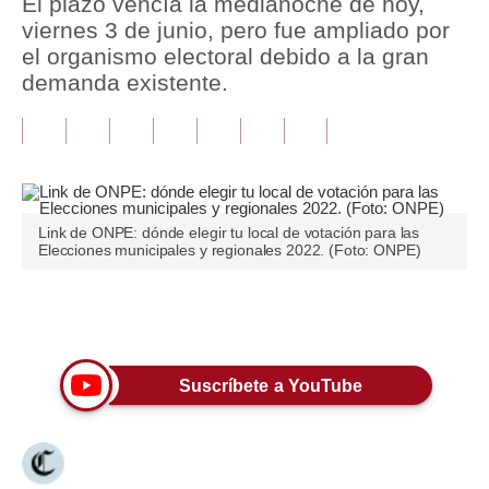
El plazo vencía la medianoche de hoy,
viernes 3 de junio, pero fue ampliado por
Tu Dinero
el organismo electoral debido a la gran
demanda existente.
Finanzas Personales
Inmobiliarias
Plus G
Opinión
Link de ONPE: dónde elegir tu local de votación para las
Elecciones municipales y regionales 2022. (Foto: ONPE)
Editorial
Pregunta de hoy
Únete a nuestro canal
Blogs
Suscríbete a YouTube
Tendencias
Lujo
Viajes