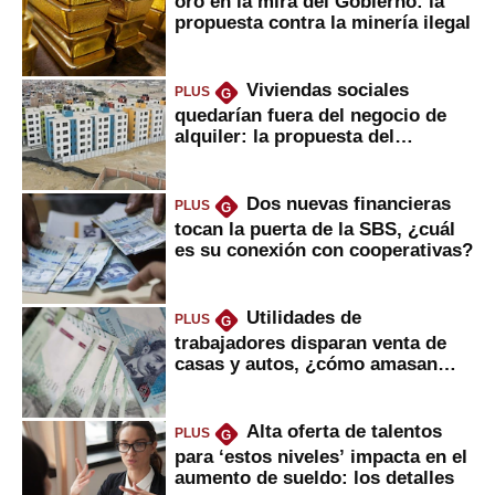
oro en la mira del Gobierno: la
propuesta contra la minería ilegal
Viviendas sociales
PLUS
G
quedarían fuera del negocio de
alquiler: la propuesta del
gobierno
Dos nuevas financieras
PLUS
G
tocan la puerta de la SBS, ¿cuál
es su conexión con cooperativas?
Utilidades de
PLUS
G
trabajadores disparan venta de
casas y autos, ¿cómo amasan
tanta liquidez?
Alta oferta de talentos
PLUS
G
para ‘estos niveles’ impacta en el
aumento de sueldo: los detalles