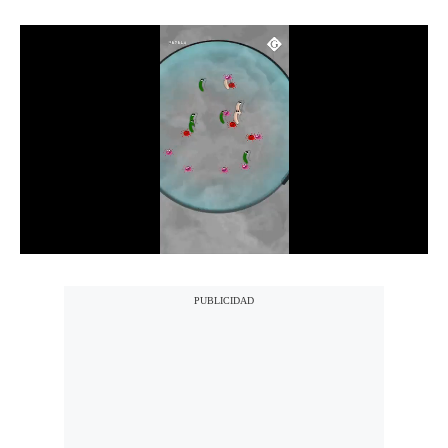
Notas Contratadas
Podcast
Gestión TV
Videos
Fotogalerías
gestion.pe
¿quiénes
Somos?
Términos
Y
Condiciones
Política
De
Privacidad