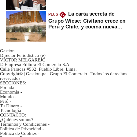
La carta secreta de
PLUS
G
Grupo Wiese: Civitano crece en
Perú y Chile, y cocina nueva
marca
Gestión
Director Periodístico (e)
VÍCTOR MELGAREJO
© Empresa Editora El Comercio S.A.
Calle Paracas #532, Pueblo Libre, Lima.
Copyright© | Gestion.pe | Grupo El Comercio | Todos los derechos
reservados
SECCIONES:
Portada
-
Economía
-
Mundo
-
Perú
-
Tu Dinero
-
Tecnología
CONTACTO:
¿Quiénes somos?
-
Términos y Condiciones
-
Política de Privacidad
-
Politica de Cookies
-