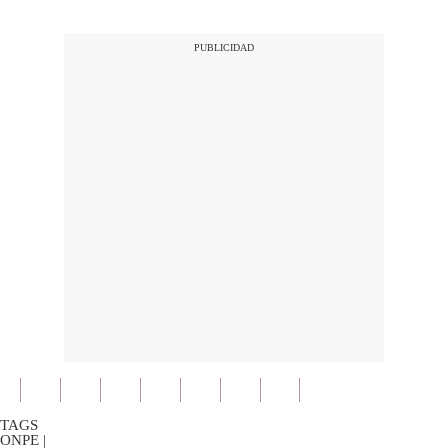
TAGS
ONPE
|