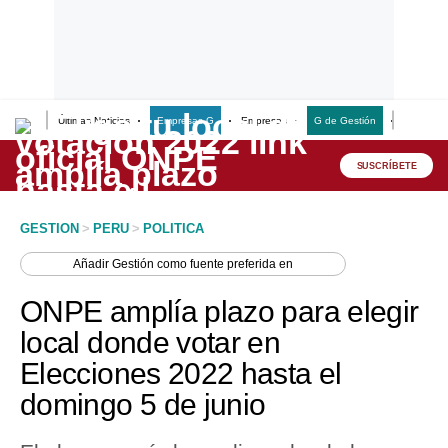
Últimas Noticias
Empresas G
Empresas
G de Gestión
Finanzas
Lo último
Peru Quiosco
SUSCRÍBETE
Portada
GESTION
>
PERU
>
POLITICA
Empresas
Añadir
Gestión
como fuente preferida en
Management & Empleo
ONPE amplía plazo para elegir
Economía
local donde votar en
Elecciones 2022 hasta el
Mercados
domingo 5 de junio
Perú
Política