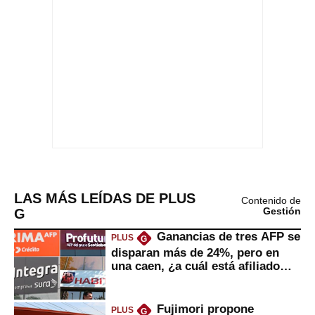
LAS MÁS LEÍDAS DE PLUS
Contenido de
G
Gestión
Ganancias de tres AFP se
PLUS
G
disparan más de 24%, pero en
una caen, ¿a cuál está afiliado
usted?
Fujimori propone
PLUS
G