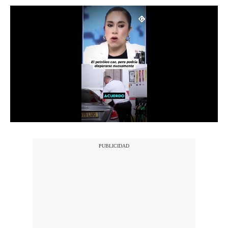
Notas Contratadas
Podcast
Gestión TV
Videos
Fotogalerías
gestion.pe
¿quiénes
Somos?
Términos
Y
Condiciones
Política
De
Privacidad