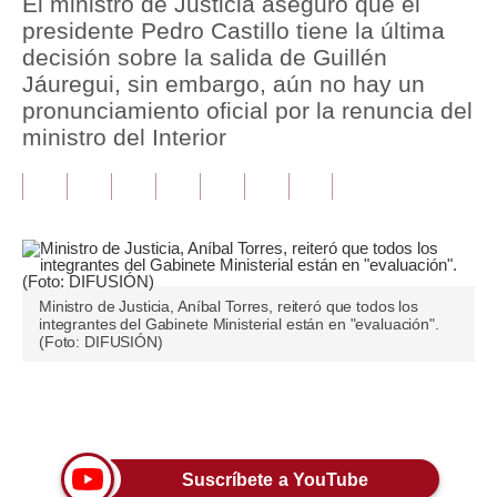
El ministro de Justicia aseguró que el
presidente Pedro Castillo tiene la última
Tu Dinero
decisión sobre la salida de Guillén
Jáuregui, sin embargo, aún no hay un
Finanzas Personales
pronunciamiento oficial por la renuncia del
Inmobiliarias
ministro del Interior
Plus G
Opinión
Editorial
Ministro de Justicia, Aníbal Torres, reiteró que todos los
Pregunta de hoy
integrantes del Gabinete Ministerial están en "evaluación".
(Foto: DIFUSIÓN)
Blogs
Tendencias
Únete a nuestro canal
Lujo
Suscríbete a YouTube
Viajes