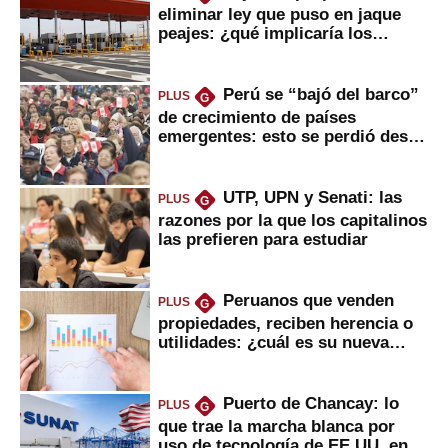
eliminar ley que puso en jaque
peajes: ¿qué implicaría los
usuarios?
Perú se “bajó del barco”
PLUS
G
de crecimiento de países
emergentes: esto se perdió desde
2022
UTP, UPN y Senati: las
PLUS
G
razones por la que los capitalinos
las prefieren para estudiar
Peruanos que venden
PLUS
G
propiedades, reciben herencia o
utilidades: ¿cuál es su nueva
inversión clave?
Puerto de Chancay: lo
PLUS
G
que trae la marcha blanca por
uso de tecnología de EE.UU. en