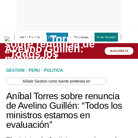
Últimas Noticias
Empresas G
Empresas
G de Gestión
Finanzas
Lo último
Peru Quiosco
SUSCRÍBETE
Portada
GESTION
>
PERU
>
POLITICA
Empresas
Añadir
Gestión
como fuente preferida en
Management & Empleo
Aníbal Torres sobre renuncia
Economía
de Avelino Guillén: “Todos los
ministros estamos en
Mercados
evaluación”
Perú
Política