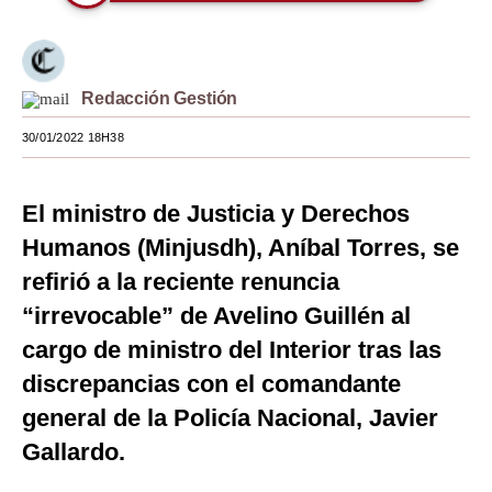
Moda
Estilos
Redacción Gestión
Mundo
30/01/2022 18H38
EEUU
México
El ministro de Justicia y Derechos
Humanos (Minjusdh), Aníbal Torres, se
España
refirió a la reciente renuncia
Internacional
“irrevocable” de Avelino Guillén al
Tecnología
cargo de ministro del Interior tras las
discrepancias con el comandante
Club del Suscriptor
general de la Policía Nacional, Javier
Mix
Gallardo.
G de Gestión