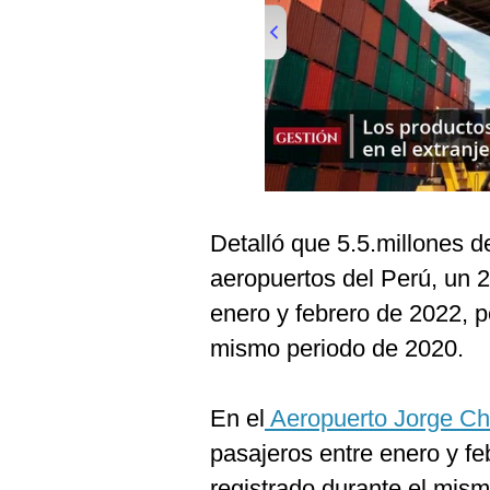
Podcast
Gestión TV
Videos
Fotogalerías
00:00
/
01:00
Detalló que 5.5.millones d
gestion.pe
aeropuertos del Perú, un 
¿quiénes
Somos?
enero y febrero de 2022, 
Términos
mismo periodo de 2020.
Y
Condiciones
Política
En el
Aeropuerto Jorge C
De
Privacidad
pasajeros entre enero y f
Politica
registrado durante el mis