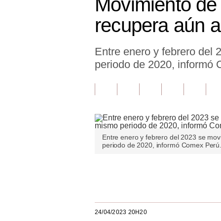
Movimiento de 
Finanzas Personales
recupera aún a
Inmobiliarias
Entre enero y febrero del
Plus G
periodo de 2020, informó
Opinión
Editorial
Pregunta de hoy
Blogs
Entre enero y febrero del 2023 se mov
periodo de 2020, informó Comex Perú.
Tendencias
Lujo
Únete a nuestro canal
Viajes
Moda
24/04/2023 20H20