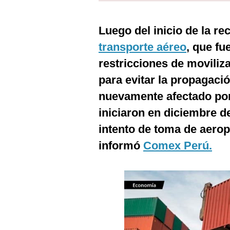
Estilos
Luego del inicio de la re
Mundo
transporte aéreo
, que fu
EEUU
restricciones de moviliz
México
para evitar la propagaci
España
nuevamente afectado por 
iniciaron en diciembre d
Internacional
intento de toma de aero
Tecnología
informó
Comex Perú.
Club del Suscriptor
Mix
G de Gestión
Notas Contratadas