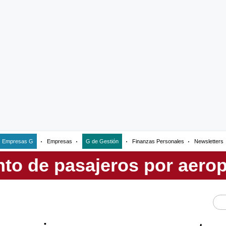
Empresas G
Empresas
G de Gestión
Finanzas Personales
Newsletters