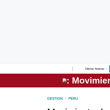
Lo último
Peru Quiosco
Portada
Empresas
Management & Empleo
Economía
Últimas Noticias
Mercados
Perú
Política
GESTION
>
PERU
Tu Dinero