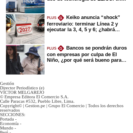
mercancías
Keiko anuncia “shock”
PLUS
G
ferroviario: terminar Línea 2 y
ejecutar la 3, 4, 5 y 6; ¿habrá
avances?
Bancos se pondrán duros
PLUS
G
con empresas por culpa de El
Niño, ¿por qué será bueno para
ahorristas?
Gestión
Director Periodístico (e)
VÍCTOR MELGAREJO
© Empresa Editora El Comercio S.A.
Calle Paracas #532, Pueblo Libre, Lima.
Copyright© | Gestion.pe | Grupo El Comercio | Todos los derechos
reservados
SECCIONES:
Portada
-
Economía
-
Mundo
-
Perú
-