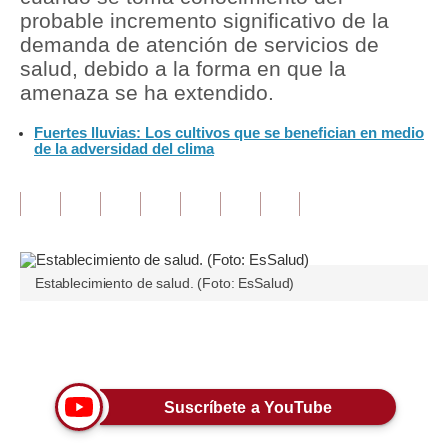
probable incremento significativo de la
Tu Dinero
demanda de atención de servicios de
salud, debido a la forma en que la
Finanzas Personales
amenaza se ha extendido.
Inmobiliarias
Fuertes lluvias: Los cultivos que se benefician en medio
de la adversidad del clima
Plus G
Opinión
Editorial
Pregunta de hoy
Establecimiento de salud. (Foto: EsSalud)
Blogs
Únete a nuestro canal
Tendencias
Lujo
Suscríbete a YouTube
Viajes