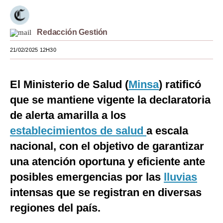
Moda
Redacción Gestión
Estilos
21/02/2025 12H30
Mundo
EEUU
El Ministerio de Salud (
Minsa
) ratificó
México
que se mantiene vigente la declaratoria
de alerta amarilla a los
España
establecimientos de salud
a escala
Internacional
nacional, con el objetivo de garantizar
Tecnología
una atención oportuna y eficiente ante
Club del Suscriptor
posibles emergencias por las
lluvias
intensas que se registran en diversas
Mix
regiones del país.
G de Gestión