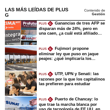
LAS MÁS LEÍDAS DE PLUS
Contenido de
G
Gestión
Ganancias de tres AFP se
PLUS
G
disparan más de 24%, pero en
una caen, ¿a cuál está afiliado
usted?
Fujimori propone
PLUS
G
eliminar ley que puso en jaque
peajes: ¿qué implicaría los
usuarios?
UTP, UPN y Senati: las
PLUS
G
razones por la que los capitalinos
las prefieren para estudiar
Puerto de Chancay: lo
PLUS
G
que trae la marcha blanca por
uso de tecnología de EE.UU. en