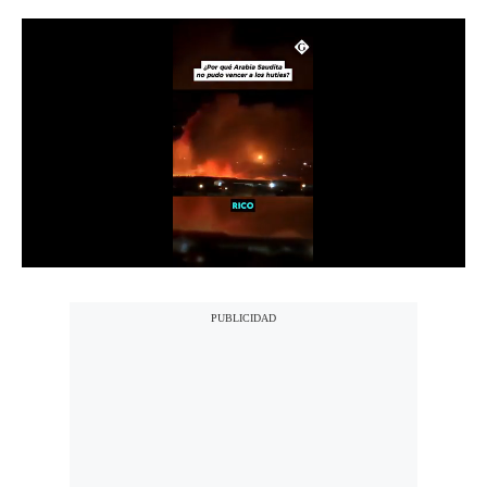
Notas Contratadas
Podcast
Gestión TV
Videos
Fotogalerías
gestion.pe
¿quiénes
Somos?
Términos
Y
Condiciones
Política
De
Privacidad