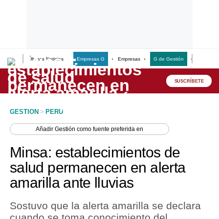
Últimas Noticias
Empresas G
Empresas
G de Gestión
Finanzas
Lo último
Peru Quiosco
SUSCRÍBETE
Portada
GESTION
>
PERU
Empresas
Añadir
Gestión
como fuente preferida en
Management & Empleo
Minsa: establecimientos de
Economía
salud permanecen en alerta
amarilla ante lluvias
Mercados
Perú
Sostuvo que la alerta amarilla se declara
cuando se toma conocimiento del
Política