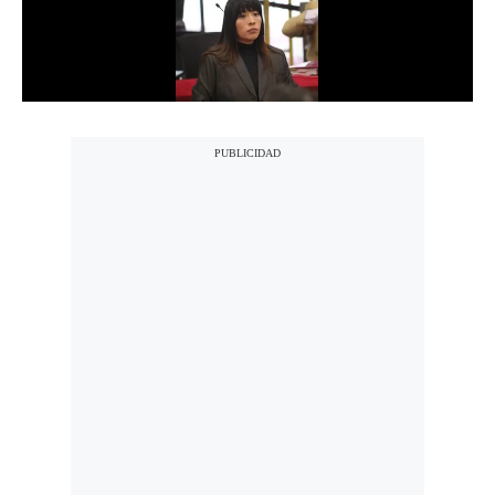
Notas Contratadas
Podcast
Gestión TV
Videos
Fotogalerías
gestion.pe
¿quiénes
Somos?
Términos
Y
Condiciones
Política
De
Privacidad