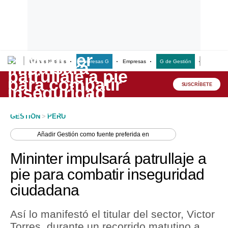
Últimas Noticias
Empresas G
Empresas
G de Gestión
Finanzas
Lo último
Peru Quiosco
SUSCRÍBETE
Portada
GESTION
>
PERU
Empresas
Añadir
Gestión
como fuente preferida en
Management & Empleo
Mininter impulsará patrullaje a
Economía
pie para combatir inseguridad
ciudadana
Mercados
Perú
Así lo manifestó el titular del sector, Victor
Torres, durante un recorrido matutino a
Política