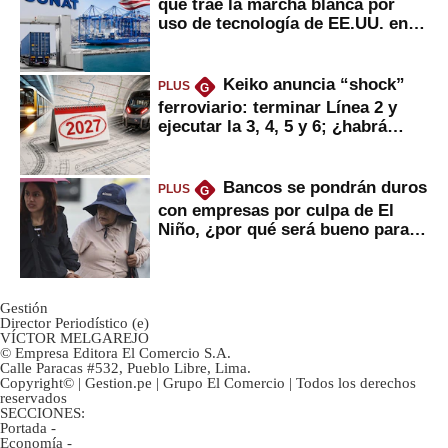
que trae la marcha blanca por
uso de tecnología de EE.UU. en
mercancías
Keiko anuncia “shock”
PLUS
G
ferroviario: terminar Línea 2 y
ejecutar la 3, 4, 5 y 6; ¿habrá
avances?
Bancos se pondrán duros
PLUS
G
con empresas por culpa de El
Niño, ¿por qué será bueno para
ahorristas?
Gestión
Director Periodístico (e)
VÍCTOR MELGAREJO
© Empresa Editora El Comercio S.A.
Calle Paracas #532, Pueblo Libre, Lima.
Copyright© | Gestion.pe | Grupo El Comercio | Todos los derechos
reservados
SECCIONES:
Portada
-
Economía
-