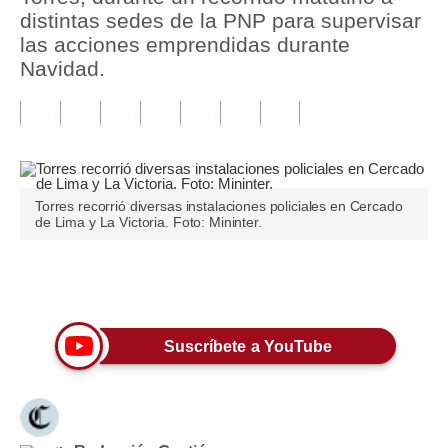
distintas sedes de la PNP para supervisar
Tu Dinero
las acciones emprendidas durante
Navidad.
Finanzas Personales
Inmobiliarias
Plus G
Opinión
Torres recorrió diversas instalaciones policiales en Cercado
de Lima y La Victoria. Foto: Mininter.
Editorial
Pregunta de hoy
Únete a nuestro canal
Blogs
Suscríbete a YouTube
Tendencias
Lujo
Viajes