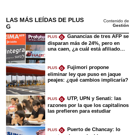
LAS MÁS LEÍDAS DE PLUS
Contenido de
G
Gestión
Ganancias de tres AFP se
PLUS
G
disparan más de 24%, pero en
una caen, ¿a cuál está afiliado
usted?
Fujimori propone
PLUS
G
eliminar ley que puso en jaque
peajes: ¿qué cambios implicaría?
UTP, UPN y Senati: las
PLUS
G
razones por la que los capitalinos
las prefieren para estudiar
Puerto de Chancay: lo
PLUS
G