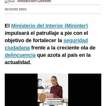
Redacción Gestión
Moda
25/12/2023 15H21
Estilos
El
Ministerio del Interior (Mininter)
Mundo
impulsará el patrullaje a pie con el
EEUU
objetivo de fortalecer la
seguridad
México
ciudadana
frente a la creciente ola de
delincuencia
que azota al país en la
España
actualidad.
Internacional
Tecnología
Club del Suscriptor
Mix
G de Gestión