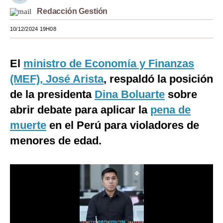
Redacción Gestión
Moda
10/12/2024 19H08
Estilos
Mundo
El
ministro de Economía y Finanzas
EEUU
(MEF), José Arista
, respaldó la posición
de la presidenta
Dina Boluarte
sobre
México
abrir debate para aplicar la
pena de
España
muerte
en el Perú para violadores de
Internacional
menores de edad.
Tecnología
Club del Suscriptor
Mix
G de Gestión