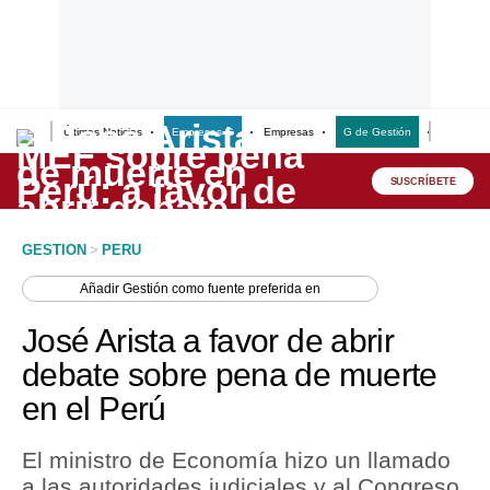
Últimas Noticias
Empresas G
Empresas
G de Gestión
Finanzas
Lo último
Peru Quiosco
SUSCRÍBETE
Portada
GESTION
>
PERU
Empresas
Añadir
Gestión
como fuente preferida en
Management & Empleo
José Arista a favor de abrir
Economía
debate sobre pena de muerte
en el Perú
Mercados
Perú
El ministro de Economía hizo un llamado
a las autoridades judiciales y al Congreso
Política