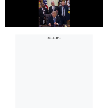
Notas Contratadas
Podcast
Gestión TV
Videos
Fotogalerías
gestion.pe
¿quiénes
Somos?
Términos
Y
Condiciones
Política
De
Privacidad