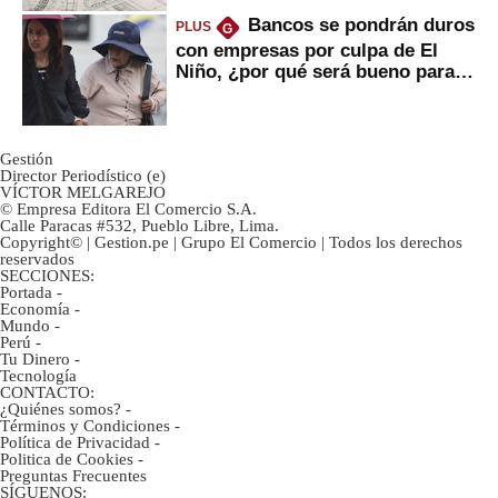
Bancos se pondrán duros
PLUS
G
con empresas por culpa de El
Niño, ¿por qué será bueno para
ahorristas?
Gestión
Director Periodístico (e)
VÍCTOR MELGAREJO
© Empresa Editora El Comercio S.A.
Calle Paracas #532, Pueblo Libre, Lima.
Copyright© | Gestion.pe | Grupo El Comercio | Todos los derechos
reservados
SECCIONES:
Portada
-
Economía
-
Mundo
-
Perú
-
Tu Dinero
-
Tecnología
CONTACTO:
¿Quiénes somos?
-
Términos y Condiciones
-
Política de Privacidad
-
Politica de Cookies
-
Preguntas Frecuentes
SÍGUENOS: