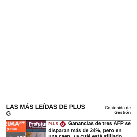
LAS MÁS LEÍDAS DE PLUS
Contenido de
G
Gestión
Ganancias de tres AFP se
PLUS
G
disparan más de 24%, pero en
una caen, ¿a cuál está afiliado