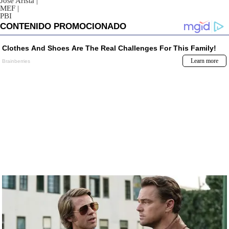
Jose Arista
|
MEF
|
PBI