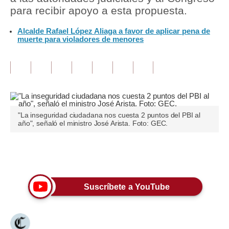
para recibir apoyo a esta propuesta.
Tu Dinero
Alcalde Rafael López Aliaga a favor de aplicar pena de
muerte para violadores de menores
Finanzas Personales
Inmobiliarias
Plus G
Opinión
"La inseguridad ciudadana nos cuesta 2 puntos del PBI al
Editorial
año", señaló el ministro José Arista. Foto: GEC.
Pregunta de hoy
Únete a nuestro canal
Blogs
Tendencias
Suscríbete a YouTube
Lujo
Viajes