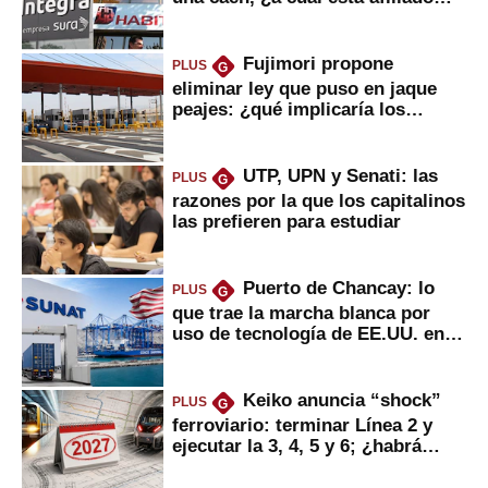
usted?
Fujimori propone
PLUS
G
eliminar ley que puso en jaque
peajes: ¿qué implicaría los
usuarios?
UTP, UPN y Senati: las
PLUS
G
razones por la que los capitalinos
las prefieren para estudiar
Puerto de Chancay: lo
PLUS
G
que trae la marcha blanca por
uso de tecnología de EE.UU. en
mercancías
Keiko anuncia “shock”
PLUS
G
ferroviario: terminar Línea 2 y
ejecutar la 3, 4, 5 y 6; ¿habrá
avances?