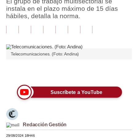
El grupo de trabajo multisectorial se
instala en el plazo máximo de 15 días
Tu Dinero
hábiles, detalla la norma.
Finanzas Personales
Inmobiliarias
Plus G
Telecomunicaciones. (Foto: Andina)
Opinión
Editorial
Únete a nuestro canal
Pregunta de hoy
Suscríbete a YouTube
Blogs
Tendencias
Lujo
Redacción Gestión
Viajes
29/08/2024 18H46