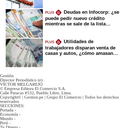
Deudas en Infocorp: ¿se
PLUS
G
puede pedir nuevo crédito
mientras se sale de la lista
negra?
Utilidades de
PLUS
G
trabajadores disparan venta de
casas y autos, ¿cómo amasan
tanta liquidez?
Gestión
Director Periodístico (e)
VÍCTOR MELGAREJO
© Empresa Editora El Comercio S.A.
Calle Paracas #532, Pueblo Libre, Lima.
Copyright© | Gestion.pe | Grupo El Comercio | Todos los derechos
reservados
SECCIONES:
Portada
-
Economía
-
Mundo
-
Perú
-
Tu Dinero
-