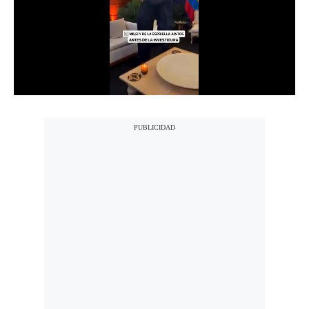
Notas Contratadas
Podcast
Gestión TV
Videos
Fotogalerías
gestion.pe
¿quiénes
Somos?
Términos
Y
Condiciones
Política
De
Privacidad