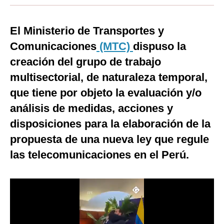
Moda
El Ministerio de Transportes y
Estilos
Comunicaciones
(MTC)
dispuso la
Mundo
creación del grupo de trabajo
EEUU
multisectorial, de naturaleza temporal,
que tiene por objeto la evaluación y/o
México
análisis de medidas, acciones y
España
disposiciones para la elaboración de la
Internacional
propuesta de una nueva ley que regule
las telecomunicaciones en el Perú.
Tecnología
Club del Suscriptor
Mix
G de Gestión