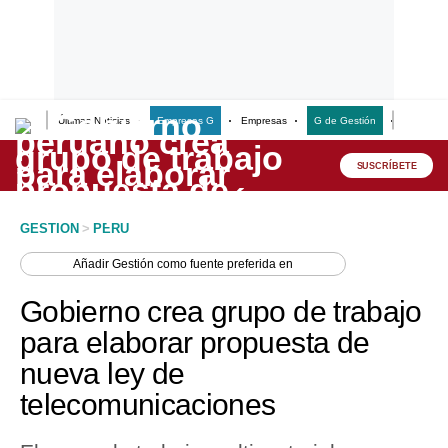
Últimas Noticias
Empresas G
Empresas
G de Gestión
Finanzas
Lo último
Peru Quiosco
SUSCRÍBETE
Portada
GESTION
>
PERU
Empresas
Añadir
Gestión
como fuente preferida en
Management & Empleo
Gobierno crea grupo de trabajo
Economía
para elaborar propuesta de
nueva ley de
Mercados
telecomunicaciones
Perú
Política