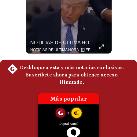
Politica
De
Cookies
Preguntas
Frecuentes
¿El FIN De Infantino En La FIFA? El Grave Pronóstico Sobre Su Renuncia | #EnClaveEconómica
NOTICIAS DE ÚLTIMA HORA: EE.UU. Se Queda Sin Misiles En Medio Oriente
Luis Carrillo Pinto, presidente de APEMD pronostica meses muy difíciles para Infantino y sostiene que una mayor presión de la UEFA, junto con nuevas investigaciones periodísticas, podría llevarlo a dimitir. También menciona renuncias internas y acusaciones de que el proyecto fue impulsado por una sola persona. #GianniInfantino #FIFA #UEFA #LuisCarrilloPinto #APEMD #Futbol #NoticiasDeportivas #Mundial #Shorts 👉 Suscríbete y activa la campana para no perderte nuestro análisis diario. 🌎 Síguenos en nuestras redes sociales: 📌 Web oficial: https://gestion.pe/mundo/ 📌 LinkedIn: http://bit.ly/3HYIET0 📌 X (Twitter): http://bit.ly/4noZtX9 📌 TikTok: http://bit.ly/4evB6TO
NOTICIAS DE ÚLTIMA HORA: 1️⃣ EE.UU.: Habría gastado casi el 80% de sus misiles más avanzados (THAAD), un factor clave en las decisiones de Donald Trump frente a Irán. 2️⃣ Argentina y Brasil: Tensión diplomática escala; Brasil solicita el regreso del embajador argentino tras fuertes declaraciones de Javier Milei. 3️⃣ México: Asesinan al influencer César Gastélum a balazos durante una transmisión en vivo en Culiacán, Sinaloa. 4️⃣ Alemania: Ataque con dron explosivo obliga a suspender el aeropuerto de Leipzig, punto logístico clave de la OTAN para enviar material a Ucrania. ¿Qué noticia te parece la más impactante del día? ¡Te leo en los comentarios! 👇 #EEUU #JavierMilei #CesarGastelum #Alemania #Noticias #UltimaHora #NoticiasDelDia 🚀 ¿Quieres entender el mundo sin ruido? Únete a nuestra comunidad y forma parte del cambio. #GestiónNewsroomLive #NoticiasGlobales #AnálisisGeopolítico #EconomíaMundial #IA #Geopolítica #LatinosEnUSA #NoticiasEnEspañol 👉 Suscríbete y activa la campana para no perderte nuestro análisis diario. 🌎 Síguenos en nuestras redes sociales: 📌 Web oficial: https://gestion.pe/mundo/ 📌 LinkedIn: http://bit.ly/3HYIET0 📌 X (Twitter): http://bit.ly/4noZtX9 📌 TikTok: http://bit.ly/4evB6TO