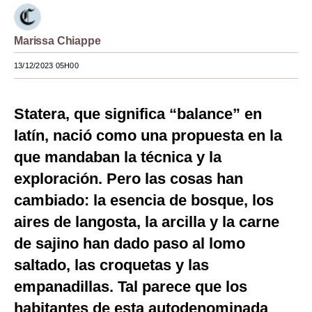
Moda
Marissa Chiappe
Estilos
13/12/2023 05H00
Mundo
EEUU
Statera, que significa “balance” en
México
latín, nació como una propuesta en la
que mandaban la técnica y la
España
exploración. Pero las cosas han
Internacional
cambiado: la esencia de bosque, los
Tecnología
aires de langosta, la arcilla y la carne
de sajino han dado paso al lomo
Club del Suscriptor
saltado, las croquetas y las
Mix
empanadillas. Tal parece que los
G de Gestión
habitantes de esta autodenominada