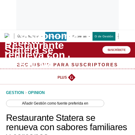
Últimas Noticias
Empresas G
Empresas
G de Gestión
Finanzas
Lo último
Peru Quiosco
SUSCRÍBETE
Portada
EXCLUSIVO PARA SUSCRIPTORES
Empresas
PLUS
G
Management & Empleo
GESTION
>
OPINION
Economía
Añadir
Gestión
como fuente preferida en
Mercados
Restaurante Statera se
Perú
renueva con sabores familiares
Política