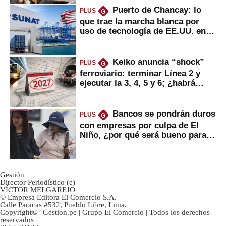
Puerto de Chancay: lo
PLUS
G
que trae la marcha blanca por
uso de tecnología de EE.UU. en
mercancías
Keiko anuncia “shock”
PLUS
G
ferroviario: terminar Línea 2 y
ejecutar la 3, 4, 5 y 6; ¿habrá
avances?
Bancos se pondrán duros
PLUS
G
con empresas por culpa de El
Niño, ¿por qué será bueno para
ahorristas?
Gestión
Director Periodístico (e)
VÍCTOR MELGAREJO
© Empresa Editora El Comercio S.A.
Calle Paracas #532, Pueblo Libre, Lima.
Copyright© | Gestion.pe | Grupo El Comercio | Todos los derechos
reservados