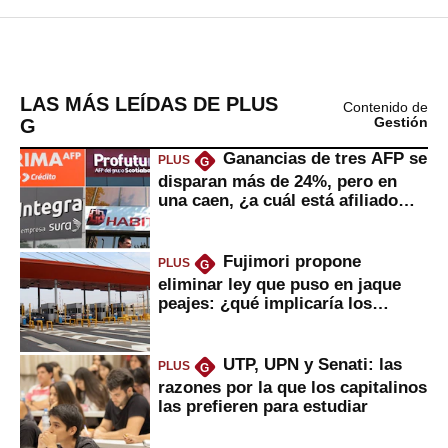
LAS MÁS LEÍDAS DE PLUS
Contenido de
G
Gestión
Ganancias de tres AFP se
PLUS
G
disparan más de 24%, pero en
una caen, ¿a cuál está afiliado
usted?
Fujimori propone
PLUS
G
eliminar ley que puso en jaque
peajes: ¿qué implicaría los
usuarios?
UTP, UPN y Senati: las
PLUS
G
razones por la que los capitalinos
las prefieren para estudiar