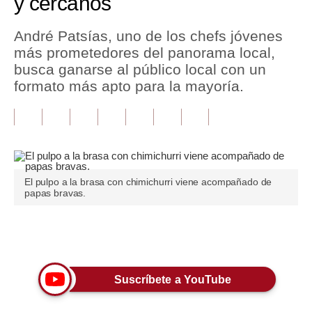
y cercanos
Tu Dinero
André Patsías, uno de los chefs jóvenes
más prometedores del panorama local,
Finanzas Personales
busca ganarse al público local con un
Inmobiliarias
formato más apto para la mayoría.
Plus G
Opinión
Editorial
El pulpo a la brasa con chimichurri viene acompañado de
papas bravas.
Pregunta de hoy
Blogs
Únete a nuestro canal
Tendencias
Lujo
Suscríbete a YouTube
Viajes