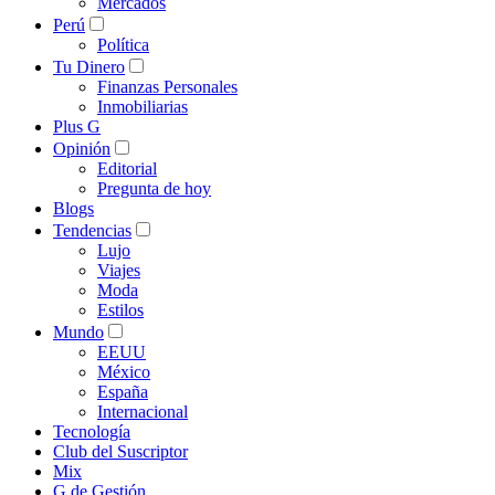
Mercados
Perú
Política
Tu Dinero
Finanzas Personales
Inmobiliarias
Plus G
Opinión
Editorial
Pregunta de hoy
Blogs
Tendencias
Lujo
Viajes
Moda
Estilos
Mundo
EEUU
México
España
Internacional
Tecnología
Club del Suscriptor
Mix
G de Gestión