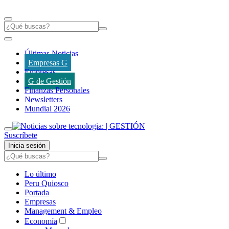
Últimas Noticias
Empresas G
Empresas
G de Gestión
Finanzas Personales
Newsletters
Mundial 2026
Suscríbete
Inicia sesión
Lo último
Peru Quiosco
Portada
Empresas
Management & Empleo
Economía