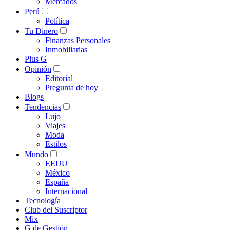
Mercados
Perú
Política
Tu Dinero
Finanzas Personales
Inmobiliarias
Plus G
Opinión
Editorial
Pregunta de hoy
Blogs
Tendencias
Lujo
Viajes
Moda
Estilos
Mundo
EEUU
México
España
Internacional
Tecnología
Club del Suscriptor
Mix
G de Gestión