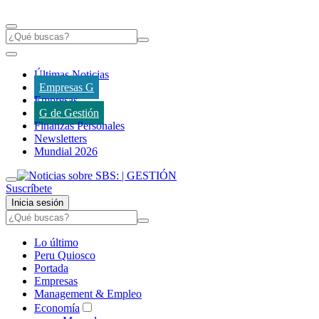
Últimas Noticias
Empresas G
Empresas
G de Gestión
Finanzas Personales
Newsletters
Mundial 2026
Suscríbete
Inicia sesión
Lo último
Peru Quiosco
Portada
Empresas
Management & Empleo
Economía