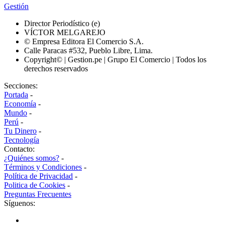
Gestión
Director Periodístico (e)
VÍCTOR MELGAREJO
© Empresa Editora El Comercio S.A.
Calle Paracas #532, Pueblo Libre, Lima.
Copyright© | Gestion.pe | Grupo El Comercio | Todos los
derechos reservados
Secciones:
Portada
-
Economía
-
Mundo
-
Perú
-
Tu Dinero
-
Tecnología
Contacto:
¿Quiénes somos?
-
Términos y Condiciones
-
Política de Privacidad
-
Politica de Cookies
-
Preguntas Frecuentes
Síguenos: