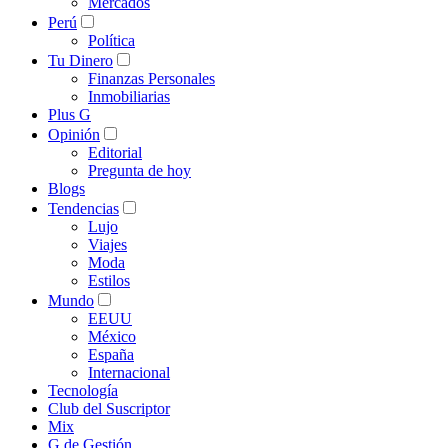
Mercados
Perú
Política
Tu Dinero
Finanzas Personales
Inmobiliarias
Plus G
Opinión
Editorial
Pregunta de hoy
Blogs
Tendencias
Lujo
Viajes
Moda
Estilos
Mundo
EEUU
México
España
Internacional
Tecnología
Club del Suscriptor
Mix
G de Gestión