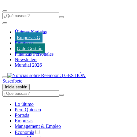
Últimas Noticias
Empresas G
Empresas
G de Gestión
Finanzas Personales
Newsletters
Mundial 2026
Suscríbete
Inicia sesión
Lo último
Peru Quiosco
Portada
Empresas
Management & Empleo
Economía