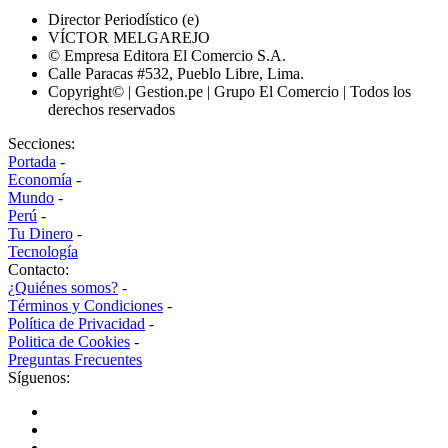
Director Periodístico (e)
VÍCTOR MELGAREJO
© Empresa Editora El Comercio S.A.
Calle Paracas #532, Pueblo Libre, Lima.
Copyright© | Gestion.pe | Grupo El Comercio | Todos los
derechos reservados
Secciones:
Portada
-
Economía
-
Mundo
-
Perú
-
Tu Dinero
-
Tecnología
Contacto:
¿Quiénes somos?
-
Términos y Condiciones
-
Política de Privacidad
-
Politica de Cookies
-
Preguntas Frecuentes
Síguenos: