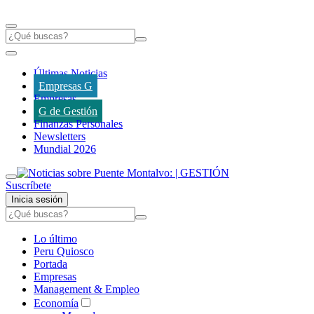
Últimas Noticias
Empresas G
Empresas
G de Gestión
Finanzas Personales
Newsletters
Mundial 2026
Suscríbete
Inicia sesión
Lo último
Peru Quiosco
Portada
Empresas
Management & Empleo
Economía