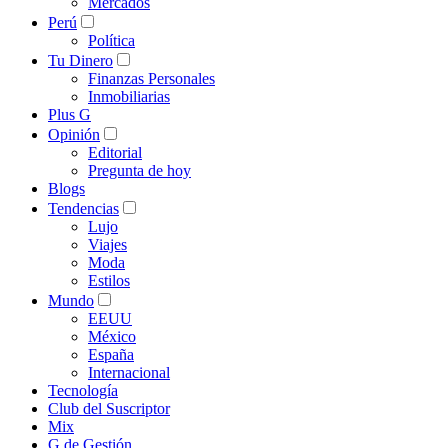
Mercados
Perú
Política
Tu Dinero
Finanzas Personales
Inmobiliarias
Plus G
Opinión
Editorial
Pregunta de hoy
Blogs
Tendencias
Lujo
Viajes
Moda
Estilos
Mundo
EEUU
México
España
Internacional
Tecnología
Club del Suscriptor
Mix
G de Gestión