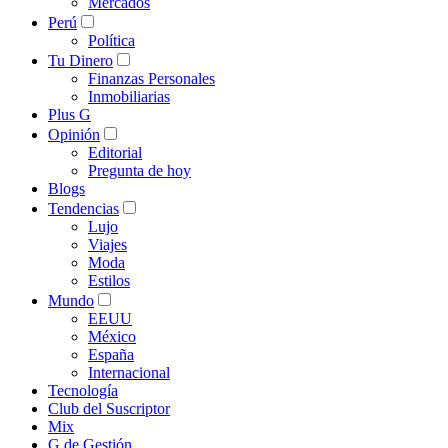
Mercados
Perú
Política
Tu Dinero
Finanzas Personales
Inmobiliarias
Plus G
Opinión
Editorial
Pregunta de hoy
Blogs
Tendencias
Lujo
Viajes
Moda
Estilos
Mundo
EEUU
México
España
Internacional
Tecnología
Club del Suscriptor
Mix
G de Gestión