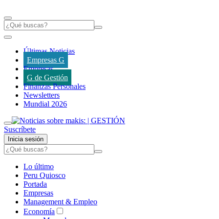
Últimas Noticias
Empresas G
Empresas
G de Gestión
Finanzas Personales
Newsletters
Mundial 2026
Suscríbete
Inicia sesión
Lo último
Peru Quiosco
Portada
Empresas
Management & Empleo
Economía