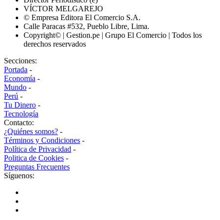
VÍCTOR MELGAREJO
© Empresa Editora El Comercio S.A.
Calle Paracas #532, Pueblo Libre, Lima.
Copyright© | Gestion.pe | Grupo El Comercio | Todos los
derechos reservados
Secciones:
Portada
-
Economía
-
Mundo
-
Perú
-
Tu Dinero
-
Tecnología
Contacto:
¿Quiénes somos?
-
Términos y Condiciones
-
Política de Privacidad
-
Politica de Cookies
-
Preguntas Frecuentes
Síguenos: