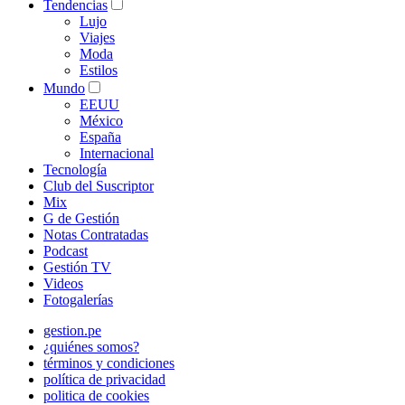
Tendencias
Lujo
Viajes
Moda
Estilos
Mundo
EEUU
México
España
Internacional
Tecnología
Club del Suscriptor
Mix
G de Gestión
Notas Contratadas
Podcast
Gestión TV
Videos
Fotogalerías
gestion.pe
¿quiénes somos?
términos y condiciones
política de privacidad
politica de cookies