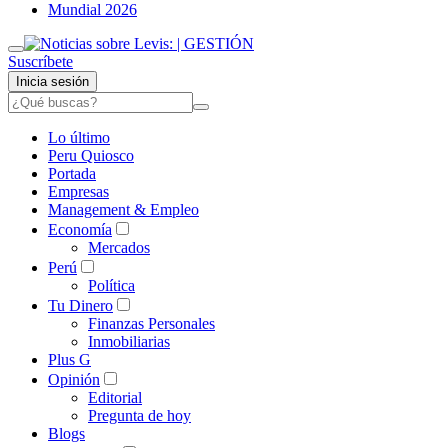
Mundial 2026
Suscríbete
Inicia sesión
Lo último
Peru Quiosco
Portada
Empresas
Management & Empleo
Economía
Mercados
Perú
Política
Tu Dinero
Finanzas Personales
Inmobiliarias
Plus G
Opinión
Editorial
Pregunta de hoy
Blogs