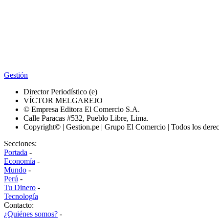
Gestión
Director Periodístico (e)
VÍCTOR MELGAREJO
© Empresa Editora El Comercio S.A.
Calle Paracas #532, Pueblo Libre, Lima.
Copyright© | Gestion.pe | Grupo El Comercio | Todos los dere
Secciones:
Portada
-
Economía
-
Mundo
-
Perú
-
Tu Dinero
-
Tecnología
Contacto:
¿Quiénes somos?
-