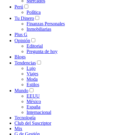
Mercados
Perú
Política
Tu Dinero
Finanzas Personales
Inmobiliarias
Plus G
Opinión
Editorial
Pregunta de hoy
Blogs
Tendencias
Lujo
Viajes
Moda
Estilos
Mundo
EEUU
México
España
Internacional
Tecnología
Club del Suscriptor
Mix
G de Gestión