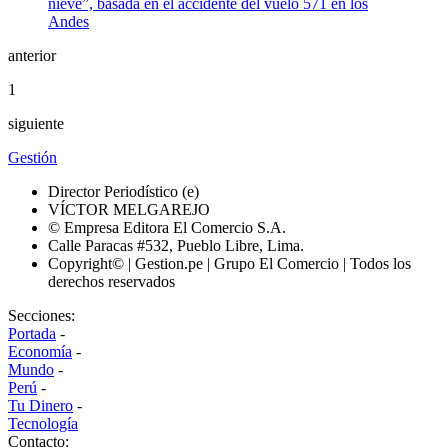
anterior
1
siguiente
Gestión
Director Periodístico (e)
VÍCTOR MELGAREJO
© Empresa Editora El Comercio S.A.
Calle Paracas #532, Pueblo Libre, Lima.
Copyright© | Gestion.pe | Grupo El Comercio | Todos los
derechos reservados
Secciones:
Portada
-
Economía
-
Mundo
-
Perú
-
Tu Dinero
-
Tecnología
Contacto: