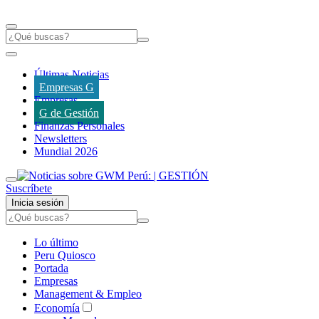
Últimas Noticias
Empresas G
Empresas
G de Gestión
Finanzas Personales
Newsletters
Mundial 2026
Suscríbete
Inicia sesión
Lo último
Peru Quiosco
Portada
Empresas
Management & Empleo
Economía