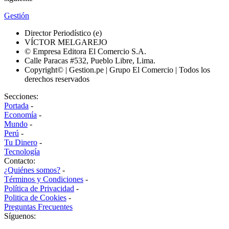
Gestión
Director Periodístico (e)
VÍCTOR MELGAREJO
© Empresa Editora El Comercio S.A.
Calle Paracas #532, Pueblo Libre, Lima.
Copyright© | Gestion.pe | Grupo El Comercio | Todos los
derechos reservados
Secciones:
Portada
-
Economía
-
Mundo
-
Perú
-
Tu Dinero
-
Tecnología
Contacto:
¿Quiénes somos?
-
Términos y Condiciones
-
Política de Privacidad
-
Politica de Cookies
-
Preguntas Frecuentes
Síguenos: