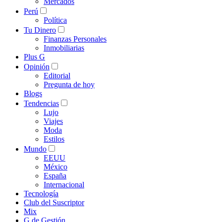
Mercados
Perú
Política
Tu Dinero
Finanzas Personales
Inmobiliarias
Plus G
Opinión
Editorial
Pregunta de hoy
Blogs
Tendencias
Lujo
Viajes
Moda
Estilos
Mundo
EEUU
México
España
Internacional
Tecnología
Club del Suscriptor
Mix
G de Gestión