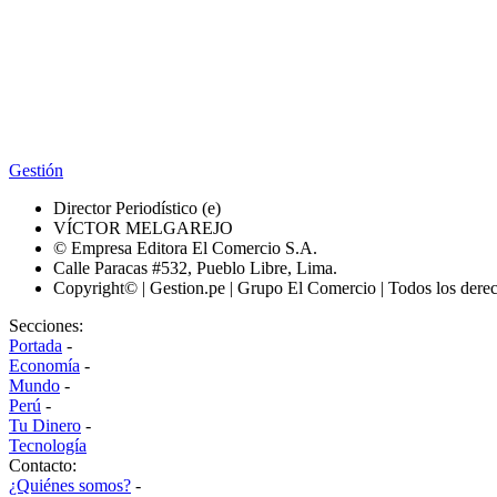
Gestión
Director Periodístico (e)
VÍCTOR MELGAREJO
© Empresa Editora El Comercio S.A.
Calle Paracas #532, Pueblo Libre, Lima.
Copyright© | Gestion.pe | Grupo El Comercio | Todos los dere
Secciones:
Portada
-
Economía
-
Mundo
-
Perú
-
Tu Dinero
-
Tecnología
Contacto:
¿Quiénes somos?
-