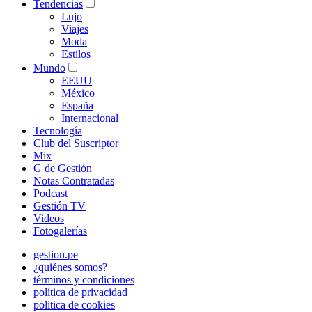
Tendencias
Lujo
Viajes
Moda
Estilos
Mundo
EEUU
México
España
Internacional
Tecnología
Club del Suscriptor
Mix
G de Gestión
Notas Contratadas
Podcast
Gestión TV
Videos
Fotogalerías
gestion.pe
¿quiénes somos?
términos y condiciones
política de privacidad
politica de cookies