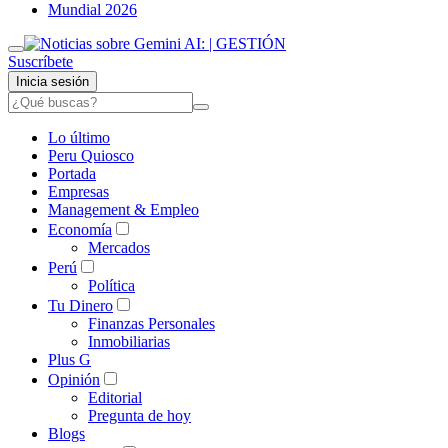
Mundial 2026
Suscríbete
Inicia sesión
Lo último
Peru Quiosco
Portada
Empresas
Management & Empleo
Economía
Mercados
Perú
Política
Tu Dinero
Finanzas Personales
Inmobiliarias
Plus G
Opinión
Editorial
Pregunta de hoy
Blogs