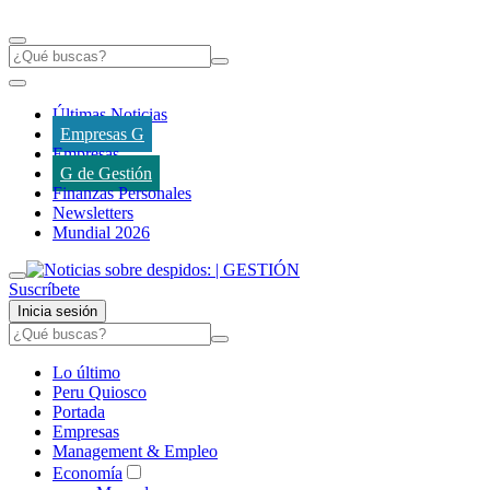
Últimas Noticias
Empresas G
Empresas
G de Gestión
Finanzas Personales
Newsletters
Mundial 2026
Suscríbete
Inicia sesión
Lo último
Peru Quiosco
Portada
Empresas
Management & Empleo
Economía