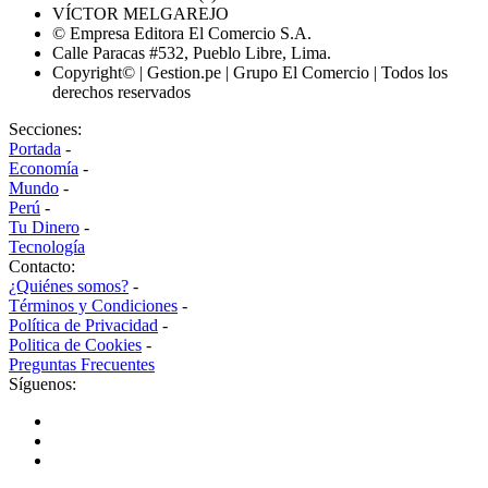
VÍCTOR MELGAREJO
© Empresa Editora El Comercio S.A.
Calle Paracas #532, Pueblo Libre, Lima.
Copyright© | Gestion.pe | Grupo El Comercio | Todos los
derechos reservados
Secciones:
Portada
-
Economía
-
Mundo
-
Perú
-
Tu Dinero
-
Tecnología
Contacto:
¿Quiénes somos?
-
Términos y Condiciones
-
Política de Privacidad
-
Politica de Cookies
-
Preguntas Frecuentes
Síguenos: