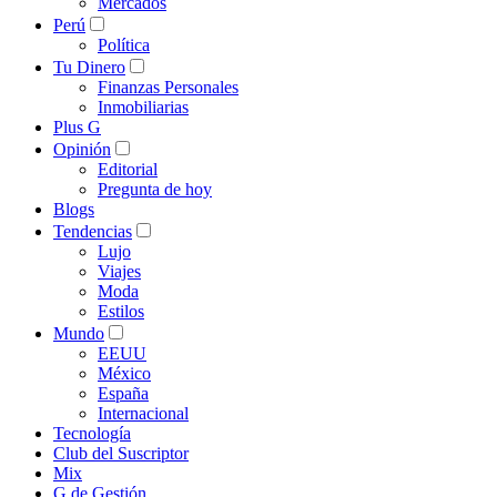
Mercados
Perú
Política
Tu Dinero
Finanzas Personales
Inmobiliarias
Plus G
Opinión
Editorial
Pregunta de hoy
Blogs
Tendencias
Lujo
Viajes
Moda
Estilos
Mundo
EEUU
México
España
Internacional
Tecnología
Club del Suscriptor
Mix
G de Gestión