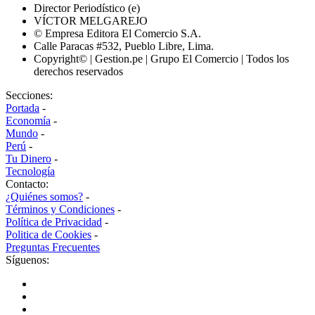
Director Periodístico (e)
VÍCTOR MELGAREJO
© Empresa Editora El Comercio S.A.
Calle Paracas #532, Pueblo Libre, Lima.
Copyright© | Gestion.pe | Grupo El Comercio | Todos los
derechos reservados
Secciones:
Portada
-
Economía
-
Mundo
-
Perú
-
Tu Dinero
-
Tecnología
Contacto:
¿Quiénes somos?
-
Términos y Condiciones
-
Política de Privacidad
-
Politica de Cookies
-
Preguntas Frecuentes
Síguenos: