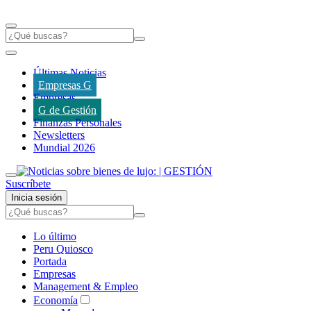
Últimas Noticias
Empresas G
Empresas
G de Gestión
Finanzas Personales
Newsletters
Mundial 2026
Suscríbete
Inicia sesión
Lo último
Peru Quiosco
Portada
Empresas
Management & Empleo
Economía