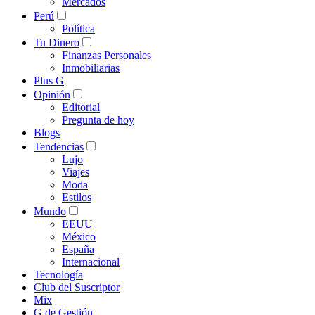
Mercados
Perú
Política
Tu Dinero
Finanzas Personales
Inmobiliarias
Plus G
Opinión
Editorial
Pregunta de hoy
Blogs
Tendencias
Lujo
Viajes
Moda
Estilos
Mundo
EEUU
México
España
Internacional
Tecnología
Club del Suscriptor
Mix
G de Gestión