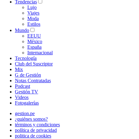
Tendencias
Lujo
Viajes
Moda
Estilos
Mundo
EEUU
México
España
Internacional
Tecnología
Club del Suscriptor
Mix
G de Gestión
Notas Contratadas
Podcast
Gestión TV
Videos
Fotogalerías
gestion.pe
¿quiénes somos?
términos y condiciones
política de privacidad
politica de cookies