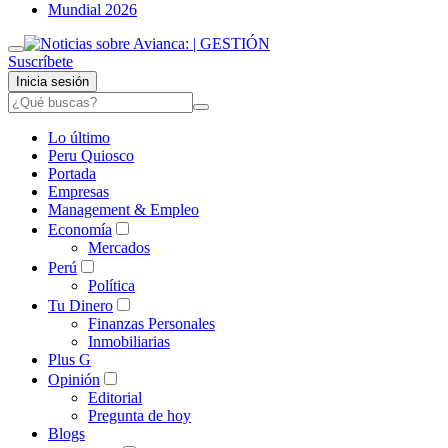
Mundial 2026
Suscríbete
Inicia sesión
Lo último
Peru Quiosco
Portada
Empresas
Management & Empleo
Economía
Mercados
Perú
Política
Tu Dinero
Finanzas Personales
Inmobiliarias
Plus G
Opinión
Editorial
Pregunta de hoy
Blogs