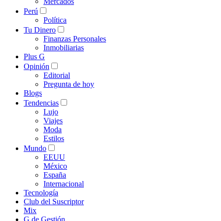
Mercados
Perú
Política
Tu Dinero
Finanzas Personales
Inmobiliarias
Plus G
Opinión
Editorial
Pregunta de hoy
Blogs
Tendencias
Lujo
Viajes
Moda
Estilos
Mundo
EEUU
México
España
Internacional
Tecnología
Club del Suscriptor
Mix
G de Gestión