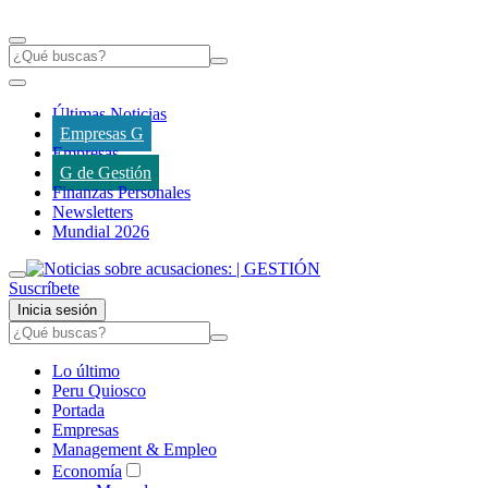
Últimas Noticias
Empresas G
Empresas
G de Gestión
Finanzas Personales
Newsletters
Mundial 2026
Suscríbete
Inicia sesión
Lo último
Peru Quiosco
Portada
Empresas
Management & Empleo
Economía