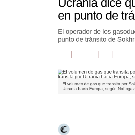
Ucrania dice q
Finanzas Personales
en punto de trá
Inmobiliarias
El operador de los gasodu
Plus G
punto de tránsito de Sokhr
Opinión
Editorial
Pregunta de hoy
Blogs
El volumen de gas que transita por Sokh
Ucrania hacia Europa, según Naftogaz.
Tendencias
Lujo
Únete a nuestro canal
Viajes
Moda