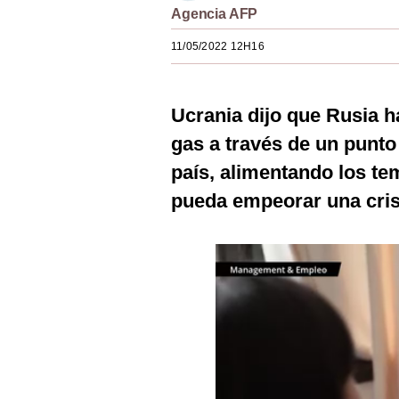
Agencia AFP
Estilos
11/05/2022 12H16
Mundo
EEUU
Ucrania dijo que Rusia h
México
gas a través de un punto 
España
país, alimentando los te
Internacional
pueda empeorar una cris
Tecnología
Club del Suscriptor
Mix
G de Gestión
Notas Contratadas