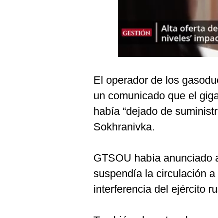
Podcast
Gestión TV
Videos
Fotogalerías
El operador de los gasod
un comunicado que el giga
gestion.pe
había “dejado de suministr
¿quiénes
Sokhranivka.
Somos?
Términos
GTSOU había anunciado a 
Y
Condiciones
suspendía la circulación a
Política
interferencia del ejército r
De
Privacidad
Politica