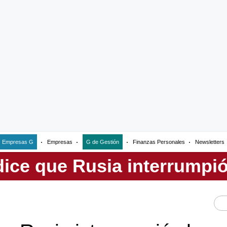
Empresas G
Empresas
G de Gestión
Finanzas Personales
Newsletters