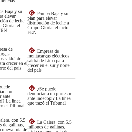
 noticias
G
Pampa Baja y su
plan para elevar
distribución de leche a
Grupo Gloria: el factor
FEN
G
Empresa de
montacargas eléctricos
saldrá de Lima para
crecer en el sur y norte
del país
G
¿Se puede
denunciar a un profesor
ante Indecopi? La línea
que trazó el Tribunal
G
La Calera, con 5.5
millones de gallinas,
alista su nueva ruta de