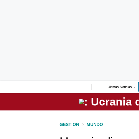
Lo último
Peru Quiosco
Portada
Empresas
Management & Empleo
Economía
Últimas Noticias
Mercados
Perú
Política
GESTION
>
MUNDO
Tu Dinero