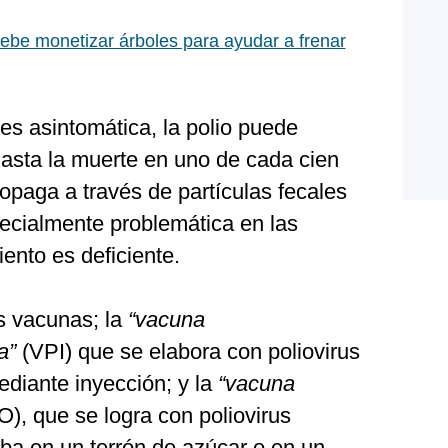
debe monetizar árboles para ayudar a frenar
s asintomática, la polio puede
hasta la muerte en uno de cada cien
ropaga a través de partículas fecales
pecialmente problemática en las
ento es deficiente.
s vacunas; la
“vacuna
da”
(VPI) que se elabora con poliovirus
diante inyección; y la
“vacuna
), que se logra con poliovirus
aba en un terrón de azúcar o en un