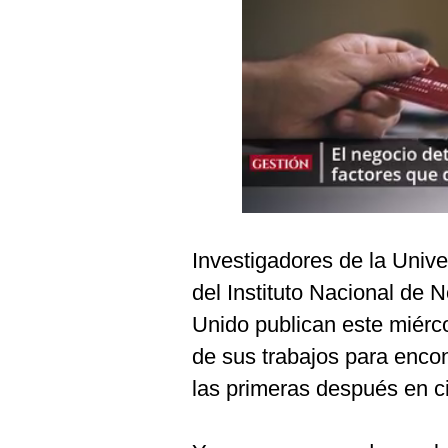
Podcast
Gestión TV
Videos
Fotogalerías
gestion.pe
¿quiénes
Investigadores de la Unive
Somos?
del Instituto Nacional de 
Términos
Unido publican este miérc
Y
Condiciones
de sus trabajos para encon
Política
las primeras después en c
De
Privacidad
Politica