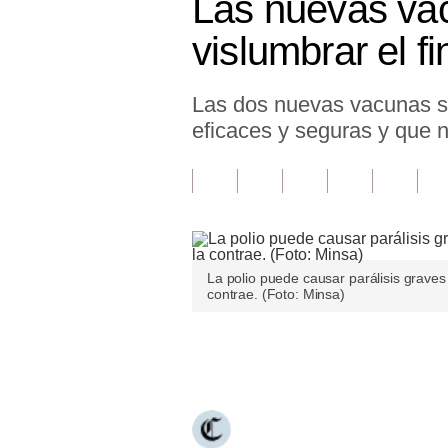
Las nuevas va
Finanzas Personales
vislumbrar el fi
Inmobiliarias
Las dos nuevas vacunas se
Plus G
eficaces y seguras y que 
Opinión
Editorial
Pregunta de hoy
Blogs
La polio puede causar parálisis graves
contrae. (Foto: Minsa)
Tendencias
Lujo
Únete a nuestro canal
Viajes
Moda