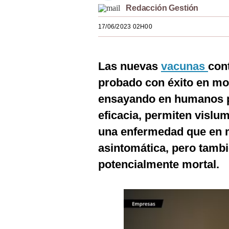
Redacción Gestión
Estilos
17/06/2023 02H00
Mundo
EEUU
Las nuevas
vacunas
con
México
probado con éxito en mo
España
ensayando en humanos p
Internacional
eficacia, permiten vislum
una enfermedad que en 
Tecnología
asintomática, pero tamb
Club del Suscriptor
potencialmente mortal.
Mix
G de Gestión
Notas Contratadas