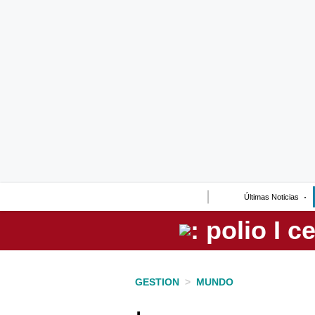
Lo último
Peru Quiosco
Portada
Empresas
Management & Empleo
Economía
Últimas Noticias
Mercados
Perú
Política
GESTION
>
MUNDO
Tu Dinero