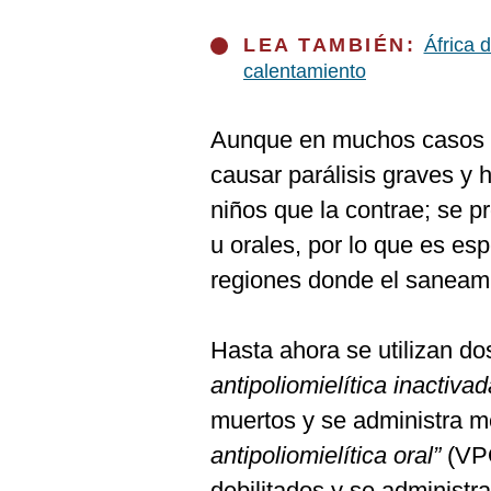
LEA TAMBIÉN:
África 
calentamiento
Aunque en muchos casos e
causar parálisis graves y 
niños que la contrae; se p
u orales, por lo que es es
regiones donde el saneami
Hasta ahora se utilizan do
antipoliomielítica inactiva
muertos y se administra me
antipoliomielítica oral”
(VPO
debilitados y se administr