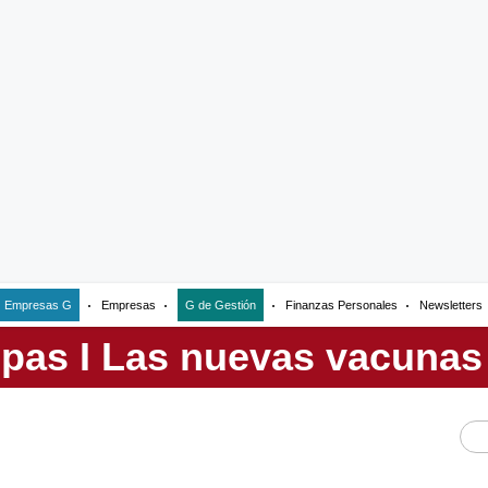
Empresas G
Empresas
G de Gestión
Finanzas Personales
Newsletters