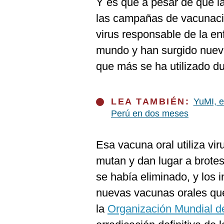
Y es que a pesar de que l
De
Cookies
las campañas de vacunación
Preguntas
virus responsable de la en
Frecuentes
mundo y han surgido nue
que más se ha utilizado du
LEA TAMBIÉN:
YuMI, e
Perú en dos meses
Esa vacuna oral utiliza vi
mutan y dan lugar a brotes
se había eliminado, y los 
nuevas vacunas orales qu
la
Organización Mundial d