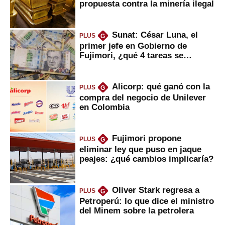
propuesta contra la minería ilegal
Sunat: César Luna, el
PLUS
G
primer jefe en Gobierno de
Fujimori, ¿qué 4 tareas se
marcan urgentes?
Alicorp: qué ganó con la
PLUS
G
compra del negocio de Unilever
en Colombia
Fujimori propone
PLUS
G
eliminar ley que puso en jaque
peajes: ¿qué cambios implicaría?
Oliver Stark regresa a
PLUS
G
Petroperú: lo que dice el ministro
del Minem sobre la petrolera