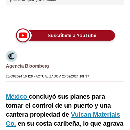
Moda
Únete a nuestro canal
Estilos
Mundo
Suscríbete a YouTube
EEUU
México
Agencia Bloomberg
España
25/09/2024 10H29
- ACTUALIZADO A 25/09/2024 10H37
Internacional
Tecnología
México
concluyó sus planes para
Club del Suscriptor
tomar el control de un puerto y una
Mix
cantera propiedad de
Vulcan Materials
Co.
en su costa caribeña, lo que agrava
G de Gestión