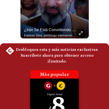
Politica
De
Cookies
Preguntas
Frecuentes
La Frontera Española Colapsa ¿Qué Está Pasando En Ceuta? | Gestión Mundo
¿Irán Se Está Convirtiendo En Un Régimen Militar? | #radar24
La madrugada del 30 de julio de 2026 marcó un antes y un después en el Estrecho de Gibraltar. En cuestión de horas, cerca de 72.000 migrantes marroquíes ingresaron al territorio español de Ceuta, desbordando por completo a una ciudad de apenas 85.000 habitantes. En este video, explicamos los detalles de la emergencia humana y las ramificaciones geopolíticas del conflicto: la trampa de los rumores en redes sociales, el rol de Marruecos, el acercamiento de España a Argelia y la respuesta de la Unión Europea ante las amenazas de suspensión del Tratado Schengen. #Ceuta #España #Marruecos #Geopolitica #PedroSanchez #NoticiasInternacionales #Schengen #Europa #CrisisMigratoria 👉 Suscríbete y activa la campana para no perderte nuestro análisis diario. 🌎 Síguenos en nuestras redes sociales: 📌 Web oficial: https://gestion.pe/mundo/ 📌 LinkedIn: http://bit.ly/3HYIET0 📌 X (Twitter): http://bit.ly/4noZtX9 📌 TikTok: http://bit.ly/4evB6TO
Esteban Silva, politólogo internacional, señala que algunos analistas consideran que la estructura religiosa iraní estaría sirviendo para sostener el poder de una cúpula militar. Explica que la Guardia Revolucionaria está aumentando su influencia sobre la seguridad, las decisiones estratégicas y hasta asuntos económicos como el estrecho de Ormuz. #Iran #GuardiaRevolucionaria #Geopolitica #NoticiasInternacionales #Shorts 👉 Suscríbete y activa la campana para no perderte nuestro análisis diario. 🌎 Síguenos en nuestras redes sociales: 📌 Web oficial: https://gestion.pe/mundo/ 📌 LinkedIn: http://bit.ly/3HYIET0 📌 X (Twitter): http://bit.ly/4noZtX9 📌 TikTok: http://bit.ly/4evB6TO