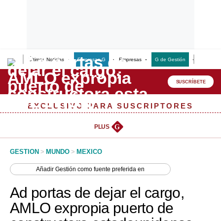
Últimas Noticias
Empresas G
Empresas
G de Gestión
Finanzas
Lo último
Peru Quiosco
SUSCRÍBETE
Portada
EXCLUSIVO PARA SUSCRIPTORES
Empresas
PLUS
G
Management & Empleo
GESTION
>
MUNDO
>
MEXICO
Economía
Añadir
Gestión
como fuente preferida en
Mercados
Ad portas de dejar el cargo,
Perú
AMLO expropia puerto de
Política