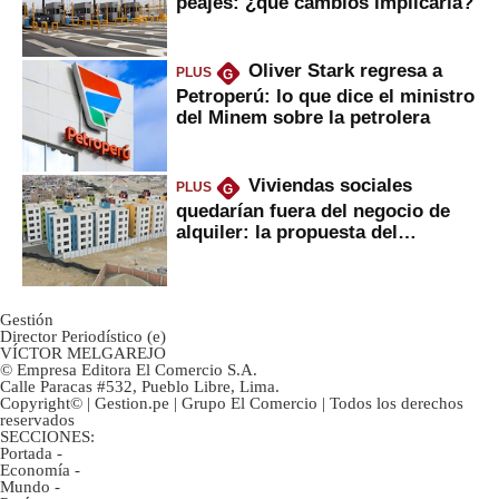
peajes: ¿qué cambios implicaría?
Oliver Stark regresa a
PLUS
G
Petroperú: lo que dice el ministro
del Minem sobre la petrolera
Viviendas sociales
PLUS
G
quedarían fuera del negocio de
alquiler: la propuesta del
gobierno
Gestión
Director Periodístico (e)
VÍCTOR MELGAREJO
© Empresa Editora El Comercio S.A.
Calle Paracas #532, Pueblo Libre, Lima.
Copyright© | Gestion.pe | Grupo El Comercio | Todos los derechos
reservados
SECCIONES:
Portada
-
Economía
-
Mundo
-