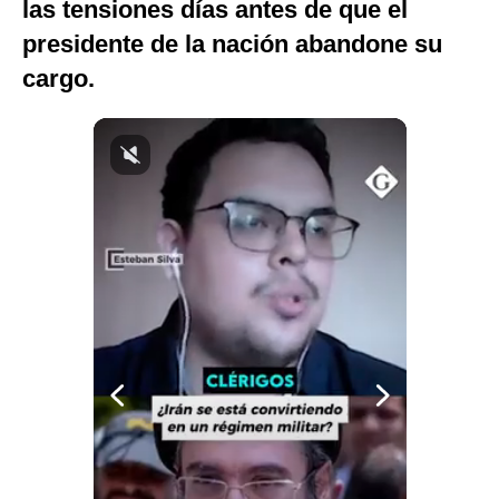
las tensiones días antes de que el
Notas Contratadas
presidente de la nación abandone su
Podcast
cargo.
Gestión TV
Videos
Fotogalerías
gestion.pe
¿quiénes
Somos?
Términos
Y
Condiciones
Política
De
Privacidad