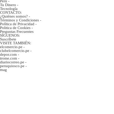
Perú
-
Tu Dinero
-
Tecnología
CONTACTO:
¿Quiénes somos?
-
Términos y Condiciones
-
Política de Privacidad
-
Politica de Cookies
-
Preguntas Frecuentes
SÍGUENOS:
Suscríbete
VISITE TAMBIÉN:
elcomercio.pe
-
clubelcomercio.pe
-
depor.com
-
trome.com
-
diariocorreo.pe
-
peruquiosco.pe
-
mag