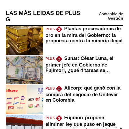
LAS MÁS LEÍDAS DE PLUS
Contenido de
G
Gestión
Plantas procesadoras de
PLUS
G
oro en la mira del Gobierno: la
propuesta contra la minería ilegal
Sunat: César Luna, el
PLUS
G
primer jefe en Gobierno de
Fujimori, ¿qué 4 tareas se
marcan urgentes?
Alicorp: qué ganó con la
PLUS
G
compra del negocio de Unilever
en Colombia
Fujimori propone
PLUS
G
eliminar ley que puso en jaque