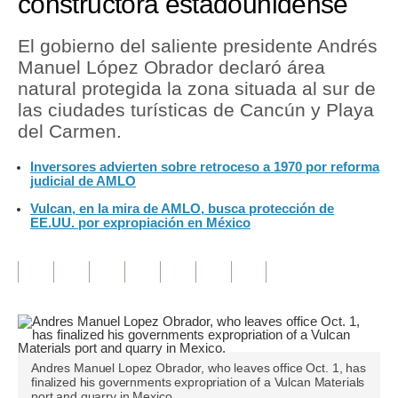
constructora estadounidense
Tu Dinero
El gobierno del saliente presidente Andrés
Manuel López Obrador declaró área
Finanzas Personales
natural protegida la zona situada al sur de
Inmobiliarias
las ciudades turísticas de Cancún y Playa
del Carmen.
Plus G
Inversores advierten sobre retroceso a 1970 por reforma
Opinión
judicial de AMLO
Vulcan, en la mira de AMLO, busca protección de
Editorial
EE.UU. por expropiación en México
Pregunta de hoy
Blogs
Tendencias
Lujo
Andres Manuel Lopez Obrador, who leaves office Oct. 1, has
finalized his governments expropriation of a Vulcan Materials
Viajes
port and quarry in Mexico.