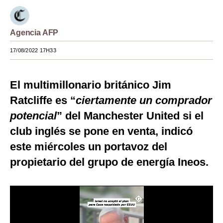
Moda
Agencia AFP
Estilos
17/08/2022 17H33
Mundo
EEUU
El multimillonario británico Jim
México
Ratcliffe es “
ciertamente un comprador
potencial
” del Manchester United si el
España
club inglés se pone en venta, indicó
Internacional
este miércoles un portavoz del
Tecnología
propietario del grupo de energía Ineos.
Club del Suscriptor
Mix
G de Gestión