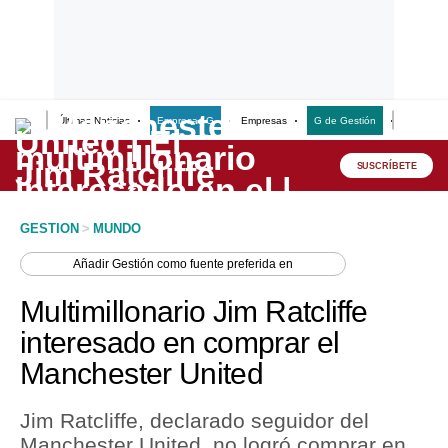
Últimas Noticias
Empresas G
Empresas
G de Gestión
Finanzas
Lo último
Peru Quiosco
SUSCRÍBETE
Portada
GESTION
>
MUNDO
Empresas
Añadir
Gestión
como fuente preferida en
Management & Empleo
Multimillonario Jim Ratcliffe
Economía
interesado en comprar el
Manchester United
Mercados
Perú
Jim Ratcliffe, declarado seguidor del
Manchester United, no logró comprar en
Política