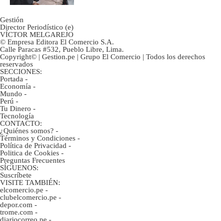
Gestión
Director Periodístico (e)
VÍCTOR MELGAREJO
© Empresa Editora El Comercio S.A.
Calle Paracas #532, Pueblo Libre, Lima.
Copyright© | Gestion.pe | Grupo El Comercio | Todos los derechos
reservados
SECCIONES:
Portada
-
Economía
-
Mundo
-
Perú
-
Tu Dinero
-
Tecnología
CONTACTO:
¿Quiénes somos?
-
Términos y Condiciones
-
Política de Privacidad
-
Politica de Cookies
-
Preguntas Frecuentes
SÍGUENOS:
Suscríbete
VISITE TAMBIÉN:
elcomercio.pe
-
clubelcomercio.pe
-
depor.com
-
trome.com
-
diariocorreo.pe
-