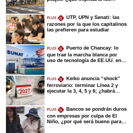
usuarios?
UTP, UPN y Senati: las
PLUS
G
razones por la que los capitalinos
las prefieren para estudiar
Puerto de Chancay: lo
PLUS
G
que trae la marcha blanca por
uso de tecnología de EE.UU. en
mercancías
Keiko anuncia “shock”
PLUS
G
ferroviario: terminar Línea 2 y
ejecutar la 3, 4, 5 y 6; ¿habrá
avances?
Bancos se pondrán duros
PLUS
G
con empresas por culpa de El
Niño, ¿por qué será bueno para
ahorristas?