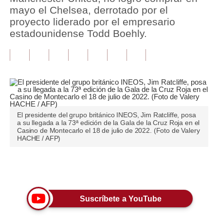
mayo el Chelsea, derrotado por el
Tu Dinero
proyecto liderado por el empresario
estadounidense Todd Boehly.
Finanzas Personales
Inmobiliarias
Plus G
Opinión
El presidente del grupo británico INEOS, Jim Ratcliffe, posa
Editorial
a su llegada a la 73ª edición de la Gala de la Cruz Roja en el
Casino de Montecarlo el 18 de julio de 2022. (Foto de Valery
Pregunta de hoy
HACHE / AFP)
Blogs
Únete a nuestro canal
Tendencias
Lujo
Suscríbete a YouTube
Viajes