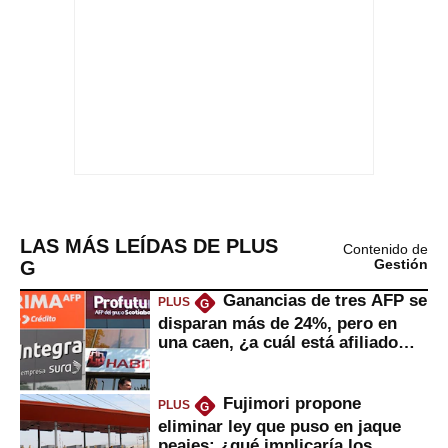
LAS MÁS LEÍDAS DE PLUS
Contenido de
G
Gestión
Ganancias de tres AFP se
PLUS
G
disparan más de 24%, pero en
una caen, ¿a cuál está afiliado
usted?
Fujimori propone
PLUS
G
eliminar ley que puso en jaque
peajes: ¿qué implicaría los