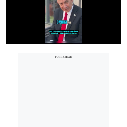
Notas Contratadas
Podcast
Gestión TV
Videos
Fotogalerías
gestion.pe
¿quiénes
Somos?
Términos
Y
Condiciones
Política
De
Privacidad