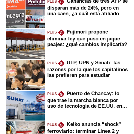
Ganancias de tres AFP se
PLUS
G
disparan más de 24%, pero en
una caen, ¿a cuál está afiliado
usted?
Fujimori propone
PLUS
G
eliminar ley que puso en jaque
peajes: ¿qué cambios implicaría?
UTP, UPN y Senati: las
PLUS
G
razones por la que los capitalinos
las prefieren para estudiar
Puerto de Chancay: lo
PLUS
G
que trae la marcha blanca por
uso de tecnología de EE.UU. en
mercancías
Keiko anuncia “shock”
PLUS
G
ferroviario: terminar Línea 2 y