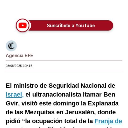
Únete a nuestro canal
Moda
Estilos
Suscríbete a YouTube
Mundo
EEUU
México
Agencia EFE
España
03/08/2025 19H15
Internacional
El ministro de Seguridad Nacional de
Tecnología
Israel,
el ultranacionalista Itamar Ben
Club del Suscriptor
Gvir, visitó este domingo la Explanada
de las Mezquitas en Jerusalén, donde
Mix
pidió “la ocupación total de la
Franja de
G de Gestión