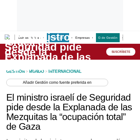
Últimas Noticias
Empresas G
Empresas
G de Gestión
Finanzas
Lo último
Peru Quiosco
SUSCRÍBETE
Portada
GESTION
>
MUNDO
>
INTERNACIONAL
Empresas
Añadir
Gestión
como fuente preferida en
Management & Empleo
El ministro israelí de Seguridad
Economía
pide desde la Explanada de las
Mezquitas la “ocupación total”
Mercados
de Gaza
Perú
Política