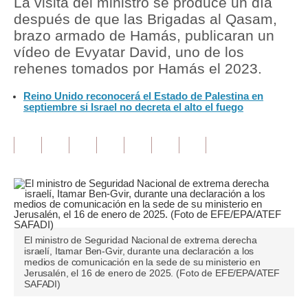
La visita del ministro se produce un día
después de que las Brigadas al Qasam,
Tu Dinero
brazo armado de Hamás, publicaran un
vídeo de Evyatar David, uno de los
Finanzas Personales
rehenes tomados por Hamás el 2023.
Inmobiliarias
Reino Unido reconocerá el Estado de Palestina en
septiembre si Israel no decreta el alto el fuego
Plus G
Opinión
Editorial
Pregunta de hoy
Blogs
El ministro de Seguridad Nacional de extrema derecha
Tendencias
israelí, Itamar Ben-Gvir, durante una declaración a los
medios de comunicación en la sede de su ministerio en
Jerusalén, el 16 de enero de 2025. (Foto de EFE/EPA/ATEF
Lujo
SAFADI)
Viajes