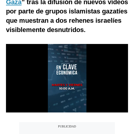
Gaza
” tras la difusión de nuevos vídeos
Notas Contratadas
por parte de grupos islamistas gazatíes
Podcast
que muestran a dos rehenes israelíes
visiblemente desnutridos.
Gestión TV
Videos
Fotogalerías
gestion.pe
¿quiénes
Somos?
Términos
Y
Condiciones
Política
De
Privacidad