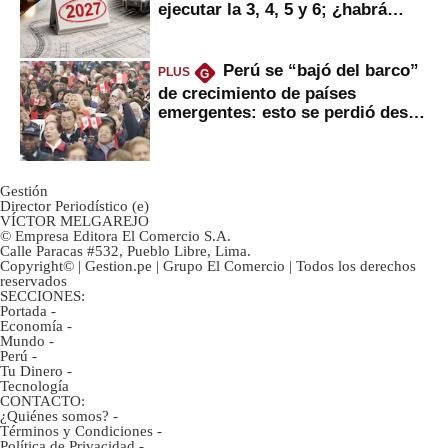
ejecutar la 3, 4, 5 y 6; ¿habrá
avances?
Perú se “bajó del barco”
PLUS
G
de crecimiento de países
emergentes: esto se perdió desde
2022
Gestión
Director Periodístico (e)
VÍCTOR MELGAREJO
© Empresa Editora El Comercio S.A.
Calle Paracas #532, Pueblo Libre, Lima.
Copyright© | Gestion.pe | Grupo El Comercio | Todos los derechos
reservados
SECCIONES:
Portada
-
Economía
-
Mundo
-
Perú
-
Tu Dinero
-
Tecnología
CONTACTO:
¿Quiénes somos?
-
Términos y Condiciones
-
Política de Privacidad
-