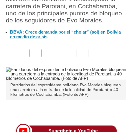
carretera de Parotani, en Cochabamba,
Tu Dinero
uno de los principales puntos de bloqueo
de los seguidores de Evo Morales.
Finanzas Personales
BBVA: Crece demanda por el “cholar” (sol) en Bolivia
Inmobiliarias
en medio de crisis
Plus G
Opinión
Editorial
Pregunta de hoy
Partidarios del expresidente boliviano Evo Morales bloquean
una carretera a la entrada de la localidad de Parotani, a 40
Blogs
kilómetros de Cochabamba. (Foto de AFP)
Tendencias
Únete a nuestro canal
Lujo
Viajes
Suscríbete a YouTube