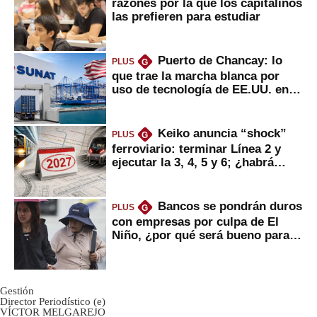
razones por la que los capitalinos
las prefieren para estudiar
Puerto de Chancay: lo
PLUS
G
que trae la marcha blanca por
uso de tecnología de EE.UU. en
mercancías
Keiko anuncia “shock”
PLUS
G
ferroviario: terminar Línea 2 y
ejecutar la 3, 4, 5 y 6; ¿habrá
avances?
Bancos se pondrán duros
PLUS
G
con empresas por culpa de El
Niño, ¿por qué será bueno para
ahorristas?
Gestión
Director Periodístico (e)
VÍCTOR MELGAREJO