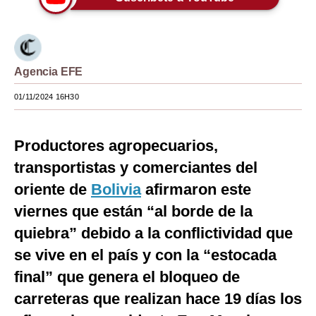
Moda
Estilos
Agencia EFE
Mundo
01/11/2024 16H30
EEUU
México
Productores agropecuarios,
España
transportistas y comerciantes del
oriente de
Bolivia
afirmaron este
Internacional
viernes que están “al borde de la
Tecnología
quiebra” debido a la conflictividad que
Club del Suscriptor
se vive en el país y con la “estocada
final” que genera el bloqueo de
Mix
carreteras que realizan hace 19 días los
G de Gestión