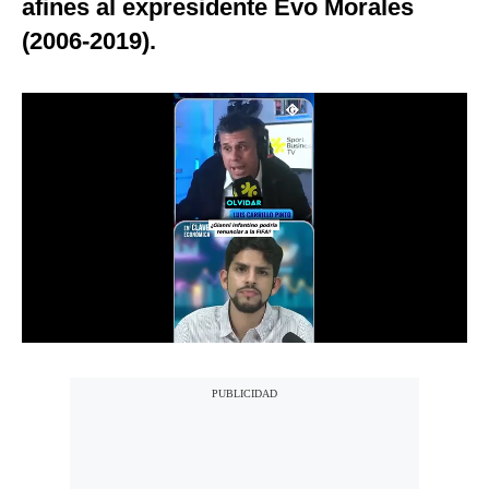
afines al expresidente Evo Morales
Notas Contratadas
(2006-2019).
Podcast
Gestión TV
Videos
Fotogalerías
gestion.pe
¿quiénes
Somos?
Términos
Y
Condiciones
Política
De
Privacidad