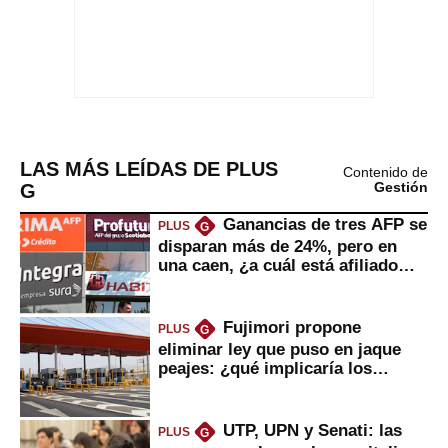
LAS MÁS LEÍDAS DE PLUS
Contenido de
G
Gestión
Ganancias de tres AFP se
PLUS
G
disparan más de 24%, pero en
una caen, ¿a cuál está afiliado
usted?
Fujimori propone
PLUS
G
eliminar ley que puso en jaque
peajes: ¿qué implicaría los
usuarios?
UTP, UPN y Senati: las
PLUS
G