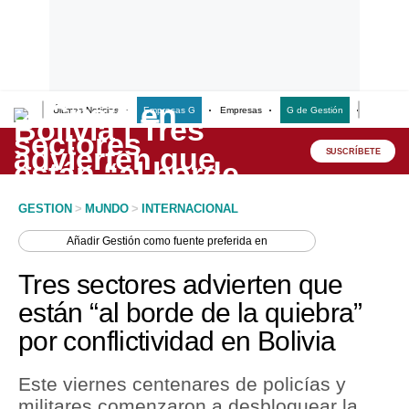
Últimas Noticias
Empresas G
Empresas
G de Gestión
Finanzas
Lo último
Peru Quiosco
SUSCRÍBETE
Portada
GESTION
>
MUNDO
>
INTERNACIONAL
Empresas
Añadir
Gestión
como fuente preferida en
Management & Empleo
Tres sectores advierten que
Economía
están “al borde de la quiebra”
por conflictividad en Bolivia
Mercados
Perú
Este viernes centenares de policías y
militares comenzaron a desbloquear la
Política