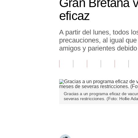
Gran Bretaña v
Finanzas Personales
eficaz
Inmobiliarias
A partir del lunes, todos l
Plus G
precauciones, al igual que
Opinión
amigos y parientes debido 
Editorial
Pregunta de hoy
Blogs
Gracias a un programa eficaz de vacun
Tendencias
severas restricciones. (Foto: Hollie A
Lujo
Únete a nuestro canal
Viajes
Moda