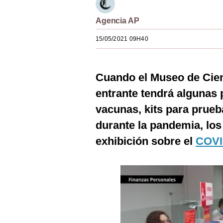
Estilos
Agencia AP
Mundo
15/05/2021 09H40
EEUU
México
Cuando el Museo de Cie
España
entrante tendrá algunas 
vacunas, kits para prueb
Internacional
durante la pandemia, los
Tecnología
exhibición sobre el
COVI
Club del Suscriptor
Mix
G de Gestión
Notas Contratadas