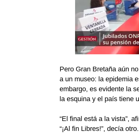
Podcast
Gestión TV
Videos
Fotogalerías
Pero Gran Bretaña aún no e
gestion.pe
a un museo: la epidemia es
¿quiénes
Somos?
embargo, es evidente la s
Términos
la esquina y el país tiene 
Y
Condiciones
Política
“El final está a la vista”, 
De
Privacidad
“¡Al fin Libres!”, decía otro.
Politica