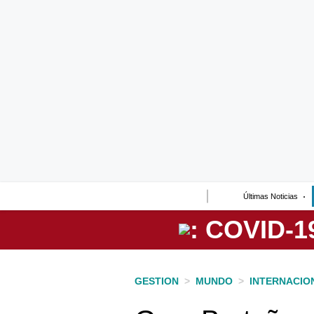
Lo último
Peru Quiosco
Portada
Empresas
Management & Empleo
Economía
Últimas Noticias
Mercados
Perú
Política
GESTION
>
MUNDO
>
INTERNACIO
Tu Dinero