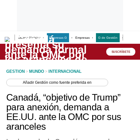
Últimas Noticias
Empresas G
Empresas
G de Gestión
Finanzas
Lo último
Peru Quiosco
SUSCRÍBETE
Portada
GESTION
>
MUNDO
>
INTERNACIONAL
Empresas
Añadir
Gestión
como fuente preferida en
Management & Empleo
Canadá, “objetivo de Trump”
Economía
para anexión, demanda a
EE.UU. ante la OMC por sus
Mercados
aranceles
Perú
Política