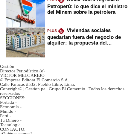
PLUS
G
Petroperú: lo que dice el ministro
del Minem sobre la petrolera
Viviendas sociales
PLUS
G
quedarían fuera del negocio de
alquiler: la propuesta del
gobierno
Gestión
Director Periodístico (e)
VÍCTOR MELGAREJO
© Empresa Editora El Comercio S.A.
Calle Paracas #532, Pueblo Libre, Lima.
Copyright© | Gestion.pe | Grupo El Comercio | Todos los derechos
reservados
SECCIONES:
Portada
-
Economía
-
Mundo
-
Perú
-
Tu Dinero
-
Tecnología
CONTACTO:
¿Quiénes somos?
-