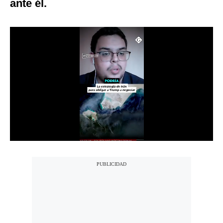
ante él.
Notas Contratadas
Podcast
Gestión TV
Videos
Fotogalerías
gestion.pe
¿quiénes
Somos?
Términos
Y
Condiciones
Política
De
Privacidad