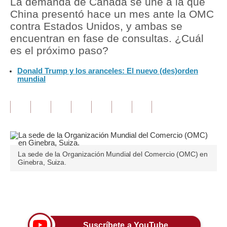
La demanda de Canadá se une a la que
China presentó hace un mes ante la OMC
Tu Dinero
contra Estados Unidos, y ambas se
encuentran en fase de consultas. ¿Cuál
Finanzas Personales
es el próximo paso?
Inmobiliarias
Donald Trump y los aranceles: El nuevo (des)orden
mundial
Plus G
Opinión
Editorial
Pregunta de hoy
La sede de la Organización Mundial del Comercio (OMC) en
Blogs
Ginebra, Suiza.
Tendencias
Únete a nuestro canal
Lujo
Viajes
Suscríbete a YouTube