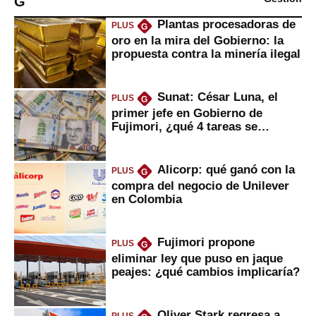
G
Plantas procesadoras de
PLUS
G
oro en la mira del Gobierno: la
propuesta contra la minería ilegal
Sunat: César Luna, el
PLUS
G
primer jefe en Gobierno de
Fujimori, ¿qué 4 tareas se
marcan urgentes?
Alicorp: qué ganó con la
PLUS
G
compra del negocio de Unilever
en Colombia
Fujimori propone
PLUS
G
eliminar ley que puso en jaque
peajes: ¿qué cambios implicaría?
Oliver Stark regresa a