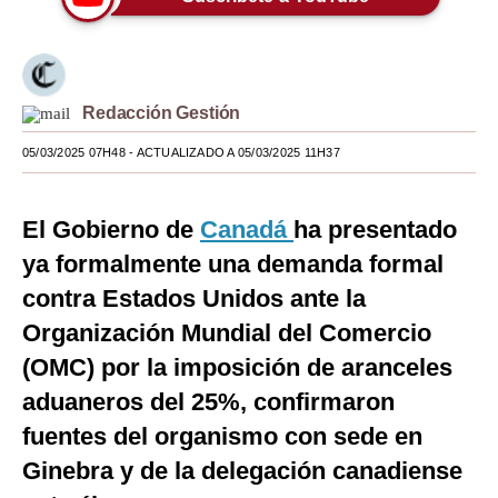
Moda
Estilos
Redacción Gestión
Mundo
05/03/2025 07H48
- ACTUALIZADO A 05/03/2025 11H37
EEUU
México
El Gobierno de
Canadá
ha presentado
España
ya formalmente una demanda formal
contra Estados Unidos ante la
Internacional
Organización Mundial del Comercio
Tecnología
(OMC) por la imposición de aranceles
Club del Suscriptor
aduaneros del 25%, confirmaron
fuentes del organismo con sede en
Mix
Ginebra y de la delegación canadiense
G de Gestión