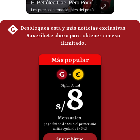
Guerra Con Irán Agota El 61% De Los Interceptores Patriot De EE.UU. | #radar24
El Petróleo Cae, Pero Podría Dispararse Nuevamente | #radar24
Politica
Estados Unidos habría disparado más de 1,000 misiles Tomahawk durante la guerra contra Irán y que sus reservas podrían no recuperar los niveles anteriores hasta 2030 o 2031. Washington y sus aliados habrían utilizado hasta el 61% de sus interceptores Patriot. #EstadosUnidos #Tomahawk #Iran #Misiles #Patriot #Geopolitica #NoticiasInternacionales #Guerra #Shorts 👉 Suscríbete y activa la campana para no perderte nuestro análisis diario. 🌎 Síguenos en nuestras redes sociales: 📌 Web oficial: https://gestion.pe/mundo/ 📌 LinkedIn: http://bit.ly/3HYIET0 📌 X (Twitter): http://bit.ly/4noZtX9 📌 TikTok: http://bit.ly/4evB6TO
Los precios internacionales del petróleo retrocedieron ante la posibilidad de un acuerdo para reabrir el estrecho de Ormuz. Sin embargo, la caída responde solo a una expectativa diplomática y un nuevo ataque contra un buque podría hacer regresar rápidamente la prima de riesgo. #Petroleo #EstrechoDeOrmuz #EconomiaGlobal #MercadoPetrolero #Crudo #NoticiasEconomicas #Geopolitica #Shorts 👉 Suscríbete y activa la campana para no perderte nuestro análisis diario. 🌎 Síguenos en nuestras redes sociales: 📌 Web oficial: https://gestion.pe/mundo/ 📌 LinkedIn: http://bit.ly/3HYIET0 📌 X (Twitter): http://bit.ly/4noZtX9 📌 TikTok: http://bit.ly/4evB6TO
De
Cookies
Preguntas
Frecuentes