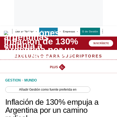
Últimas Noticias
Empresas G
Empresas
G de Gestión
Finanzas
Lo último
Peru Quiosco
SUSCRÍBETE
Portada
EXCLUSIVO PARA SUSCRIPTORES
Empresas
PLUS
G
Management & Empleo
GESTION
>
MUNDO
Economía
Añadir
Gestión
como fuente preferida en
Mercados
Inflación de 130% empuja a
Perú
Argentina por un camino
Política