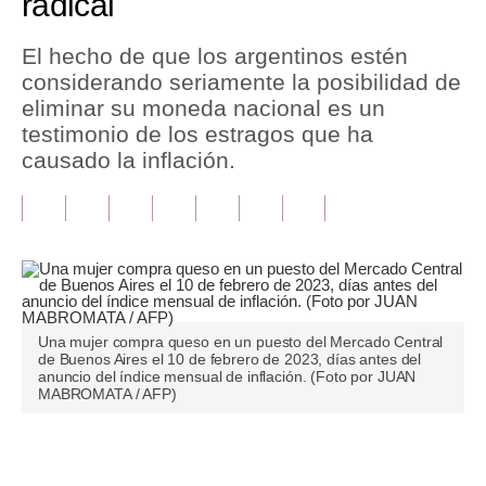
radical
Tu Dinero
El hecho de que los argentinos estén
considerando seriamente la posibilidad de
Finanzas Personales
eliminar su moneda nacional es un
Inmobiliarias
testimonio de los estragos que ha
causado la inflación.
Plus G
Opinión
Editorial
Pregunta de hoy
Una mujer compra queso en un puesto del Mercado Central
Blogs
de Buenos Aires el 10 de febrero de 2023, días antes del
anuncio del índice mensual de inflación. (Foto por JUAN
Tendencias
MABROMATA / AFP)
Lujo
Únete a nuestro canal
Viajes