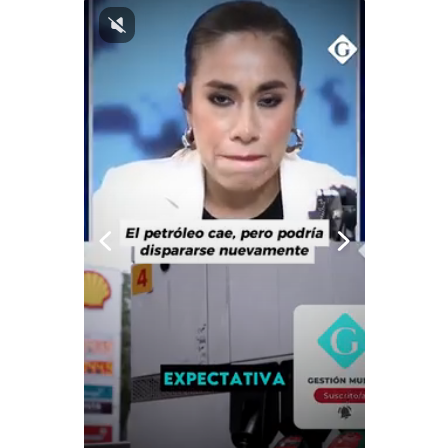
Notas Contratadas
Podcast
Gestión TV
Videos
Fotogalerías
gestion.pe
¿quiénes
Somos?
Términos
Y
Condiciones
Política
De
Privacidad