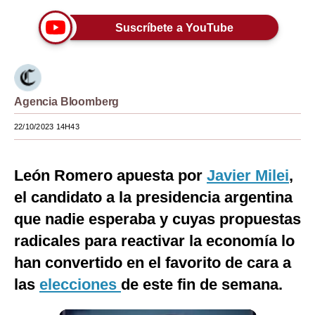
Moda
Suscríbete a YouTube
Estilos
Mundo
Agencia Bloomberg
EEUU
22/10/2023 14H43
México
España
León Romero apuesta por
Javier Milei
,
Internacional
el candidato a la presidencia argentina
que nadie esperaba y cuyas propuestas
Tecnología
radicales para reactivar la economía lo
Club del Suscriptor
han convertido en el favorito de cara a
Mix
las
elecciones
de este fin de semana.
G de Gestión