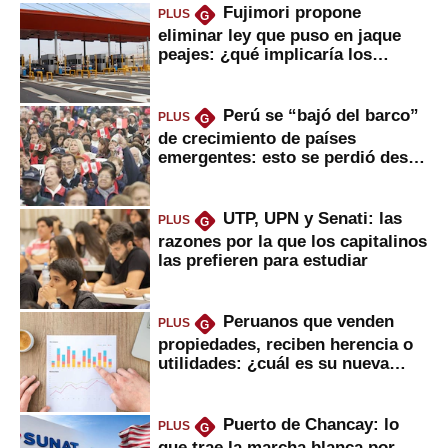
Fujimori propone
PLUS
G
eliminar ley que puso en jaque
peajes: ¿qué implicaría los
usuarios?
Perú se “bajó del barco”
PLUS
G
de crecimiento de países
emergentes: esto se perdió desde
2022
UTP, UPN y Senati: las
PLUS
G
razones por la que los capitalinos
las prefieren para estudiar
Peruanos que venden
PLUS
G
propiedades, reciben herencia o
utilidades: ¿cuál es su nueva
inversión clave?
Puerto de Chancay: lo
PLUS
G
que trae la marcha blanca por